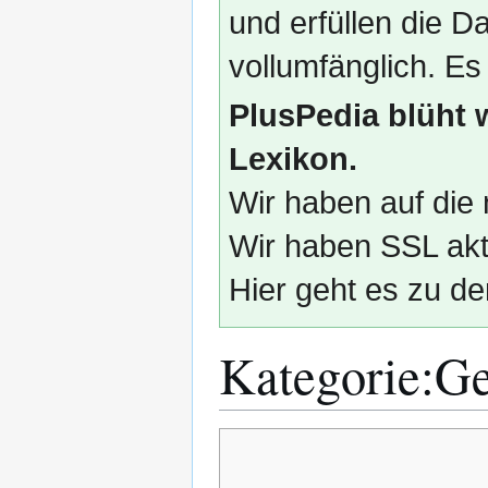
und erfüllen die
vollumfänglich. Es
PlusPedia blüht 
Lexikon.
Wir haben auf die 
Wir haben SSL akti
Hier geht es zu de
Kategorie
:
Ge
Zur
Zur
Navigation
Suche
springen
springen