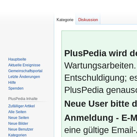
Kategorie
Diskussion
PlusPedia wird d
Hauptseite
Wartungsarbeiten.
Aktuelle Ereignisse
Gemeinschafts­portal
Entschuldigung; es
Letzte Änderungen
Hilfe
PlusPedia genauso
Spenden
PlusPedia Inhalte
Neue User bitte 
Zufälliger Artikel
Alle Seiten
Anmeldung - E-M
Neue Seiten
Neue Bilder
eine gültige Emai
Neue Benutzer
Kategorien