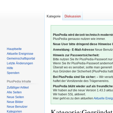
Kategorie
Diskussion
PlusPedia wird derzeit technisch modernis
PlusPedia genauso nutzen wie immer.
Neue User bitte dringend diese Hinweise 
Hauptseite
Anmeldung - E-Mail-Adresse
Neue Benutze
Aktuelle Ereignisse
Hinweis zur Passwortsicherheit:
Gemeinschafts­portal
Bitte nutzen Sie Ihr PlusPedia-Passwort nur
Letzte Änderungen
Wenn Sie Ihr PlusPedia-Passwort andernort
Überall wo es sensibel, sollte man generel
Hilfe
Aus Gründen der Sicherheit (PlusPedia hatte
Spenden
Bei PlusPedia sind Sie sicher: –
Wir verar
haftet der Vorsitzende des Trägervereins.
PlusPedia Inhalte
PlusPedia blüht wieder auf als freundlich
Zufälliger Artikel
Wir haben auf die neue Version 1.43.3 aktual
Alle Seiten
Wir haben SSL aktiviert.
Neue Seiten
Hier geht es zu den aktuellen
Aktuelle Erei
Neue Bilder
Neue Benutzer
Kategorie
:
Gegründet
Kategorien