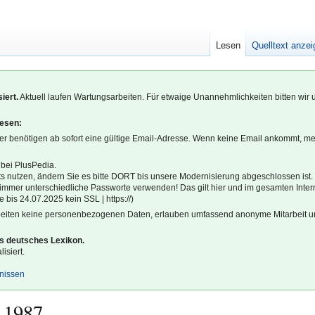
Lesen
Quelltext anze
iert.
Aktuell laufen Wartungsarbeiten. Für etwaige Unannehmlichkeiten bitten wir 
lesen:
r benötigen ab sofort eine gültige Email-Adresse. Wenn keine Email ankommt, m
 bei PlusPedia.
s nutzen, ändern Sie es bitte DORT bis unsere Modernisierung abgeschlossen ist.
l immer unterschiedliche Passworte verwenden! Das gilt hier und im gesamten Inter
 bis 24.07.2025 kein SSL | https://)
beiten keine personenbezogenen Daten, erlauben umfassend anonyme Mitarbeit un
es deutsches Lexikon.
isiert.
gnissen
 1987