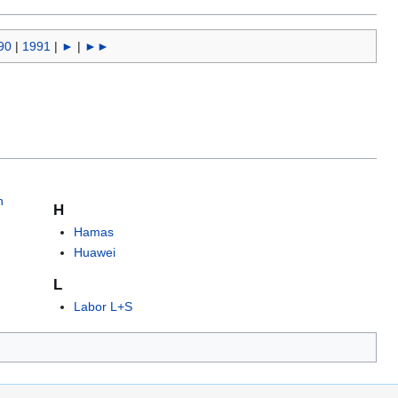
90
|
1991
|
►
|
►►
n
H
Hamas
Huawei
L
Labor L+S