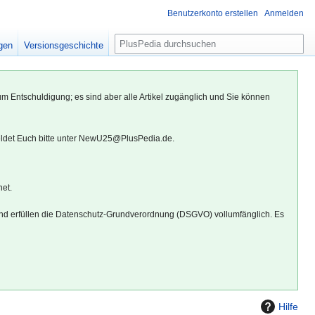
Benutzerkonto erstellen
Anmelden
S
igen
Versionsgeschichte
u
c
h
um Entschuldigung; es sind aber alle Artikel zugänglich und Sie können
e
eldet Euch bitte unter NewU25@PlusPedia.de.
net.
d erfüllen die Datenschutz-Grundverordnung (DSGVO) vollumfänglich. Es
Hilfe