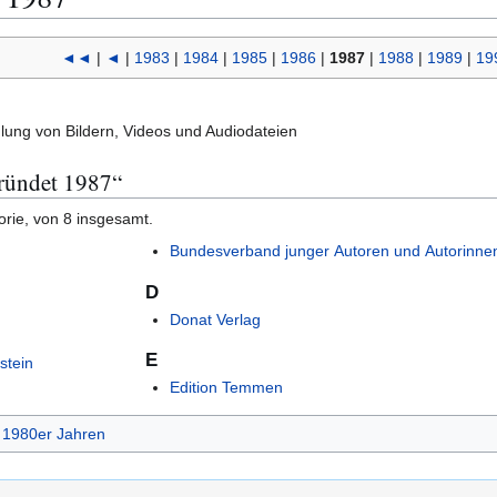
◄◄
|
◄
|
1983
|
1984
|
1985
|
1986
|
1987
|
1988
|
1989
|
19
ng von Bildern, Videos und Audiodateien
gründet 1987“
orie, von 8 insgesamt.
Bundesverband junger Autoren und Autorinne
D
Donat Verlag
E
stein
Edition Temmen
 1980er Jahren