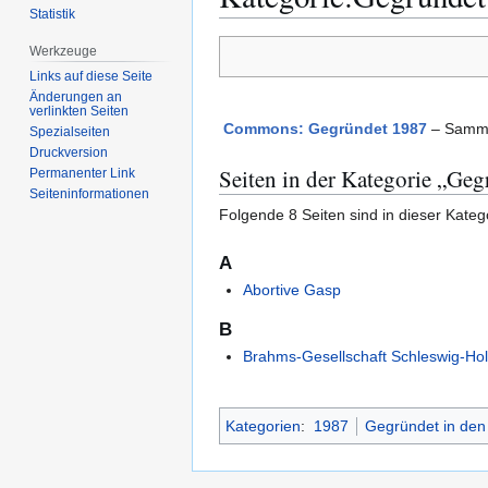
Statistik
Zur
Zur
Werkzeuge
Navigation
Suche
Links auf diese Seite
springen
springen
Änderungen an
verlinkten Seiten
Commons: Gegründet 1987
– Sammlu
Spezialseiten
Druckversion
Seiten in der Kategorie „Ge
Permanenter Link
Seiten­­informationen
Folgende 8 Seiten sind in dieser Kateg
A
Abortive Gasp
B
Brahms-Gesellschaft Schleswig-Hol
Kategorien
:
1987
Gegründet in den