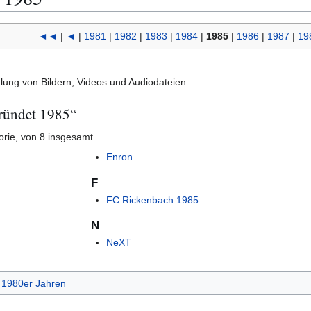
◄◄
|
◄
|
1981
|
1982
|
1983
|
1984
|
1985
|
1986
|
1987
|
19
ng von Bildern, Videos und Audiodateien
gründet 1985“
orie, von 8 insgesamt.
Enron
F
FC Rickenbach 1985
N
NeXT
 1980er Jahren