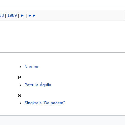
88
|
1989
|
►
|
►►
Nordex
P
Patrulla Águila
S
Singkreis "Da pacem"