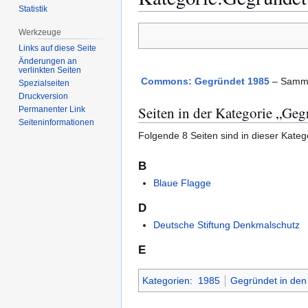
Statistik
Zur
Zur
Werkzeuge
Navigation
Suche
Links auf diese Seite
springen
springen
Änderungen an
verlinkten Seiten
Commons: Gegründet 1985
– Sammlu
Spezialseiten
Druckversion
Seiten in der Kategorie „Ge
Permanenter Link
Seiten­­informationen
Folgende 8 Seiten sind in dieser Kateg
B
Blaue Flagge
D
Deutsche Stiftung Denkmalschutz
E
Kategorien
:
1985
Gegründet in den