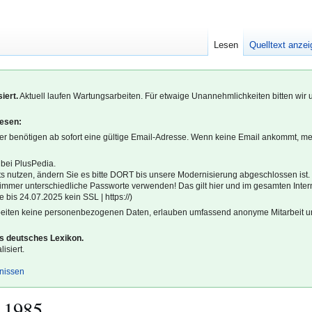
Lesen
Quelltext anze
iert.
Aktuell laufen Wartungsarbeiten. Für etwaige Unannehmlichkeiten bitten wir 
lesen:
r benötigen ab sofort eine gültige Email-Adresse. Wenn keine Email ankommt, m
 bei PlusPedia.
s nutzen, ändern Sie es bitte DORT bis unsere Modernisierung abgeschlossen ist.
l immer unterschiedliche Passworte verwenden! Das gilt hier und im gesamten Inter
 bis 24.07.2025 kein SSL | https://)
beiten keine personenbezogenen Daten, erlauben umfassend anonyme Mitarbeit un
es deutsches Lexikon.
isiert.
gnissen
 1985