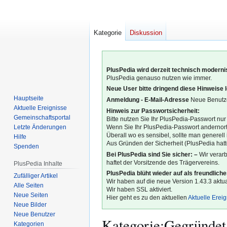
Kategorie
Diskussion
PlusPedia wird derzeit technisch modernis
PlusPedia genauso nutzen wie immer.
Neue User bitte dringend diese Hinweise 
Hauptseite
Anmeldung - E-Mail-Adresse
Neue Benutze
Aktuelle Ereignisse
Hinweis zur Passwortsicherheit:
Gemeinschafts­portal
Bitte nutzen Sie Ihr PlusPedia-Passwort nur
Letzte Änderungen
Wenn Sie Ihr PlusPedia-Passwort andernort
Überall wo es sensibel, sollte man generel
Hilfe
Aus Gründen der Sicherheit (PlusPedia hatte
Spenden
Bei PlusPedia sind Sie sicher: –
Wir verar
haftet der Vorsitzende des Trägervereins.
PlusPedia Inhalte
PlusPedia blüht wieder auf als freundlich
Zufälliger Artikel
Wir haben auf die neue Version 1.43.3 aktual
Alle Seiten
Wir haben SSL aktiviert.
Neue Seiten
Hier geht es zu den aktuellen
Aktuelle Erei
Neue Bilder
Neue Benutzer
Kategorie
:
Gegründet
Kategorien