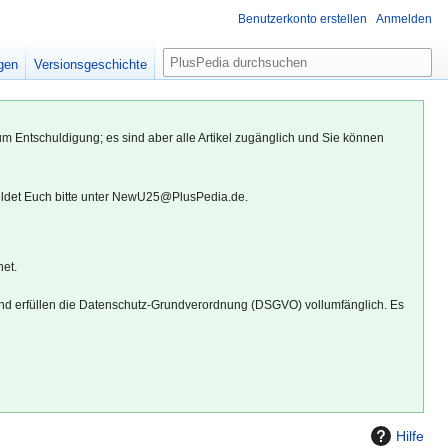
Benutzerkonto erstellen
Anmelden
S
igen
Versionsgeschichte
u
c
h
um Entschuldigung; es sind aber alle Artikel zugänglich und Sie können
e
eldet Euch bitte unter NewU25@PlusPedia.de.
net.
d erfüllen die Datenschutz-Grundverordnung (DSGVO) vollumfänglich. Es
Hilfe