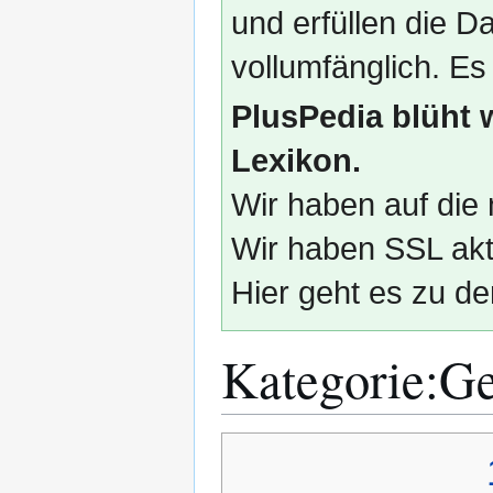
und erfüllen die
vollumfänglich. Es
PlusPedia blüht 
Lexikon.
Wir haben auf die 
Wir haben SSL akti
Hier geht es zu de
Kategorie
:
Ge
Zur
Zur
Navigation
Suche
springen
springen