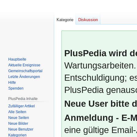
Kategorie
Diskussion
PlusPedia wird d
Hauptseite
Wartungsarbeiten.
Aktuelle Ereignisse
Gemeinschafts­portal
Entschuldigung; es
Letzte Änderungen
Hilfe
PlusPedia genauso
Spenden
PlusPedia Inhalte
Neue User bitte 
Zufälliger Artikel
Alle Seiten
Anmeldung - E-M
Neue Seiten
Neue Bilder
eine gültige Emai
Neue Benutzer
Kategorien