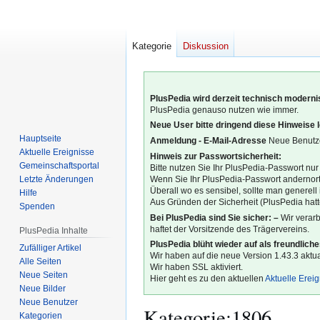
Kategorie
Diskussion
PlusPedia wird derzeit technisch modernis
PlusPedia genauso nutzen wie immer.
Neue User bitte dringend diese Hinweise 
Hauptseite
Anmeldung - E-Mail-Adresse
Neue Benutze
Aktuelle Ereignisse
Hinweis zur Passwortsicherheit:
Gemeinschafts­portal
Bitte nutzen Sie Ihr PlusPedia-Passwort nur
Letzte Änderungen
Wenn Sie Ihr PlusPedia-Passwort andernort
Überall wo es sensibel, sollte man generel
Hilfe
Aus Gründen der Sicherheit (PlusPedia hatte
Spenden
Bei PlusPedia sind Sie sicher: –
Wir verar
haftet der Vorsitzende des Trägervereins.
PlusPedia Inhalte
PlusPedia blüht wieder auf als freundlich
Zufälliger Artikel
Wir haben auf die neue Version 1.43.3 aktual
Alle Seiten
Wir haben SSL aktiviert.
Neue Seiten
Hier geht es zu den aktuellen
Aktuelle Erei
Neue Bilder
Neue Benutzer
Kategorie
:
1806
Kategorien