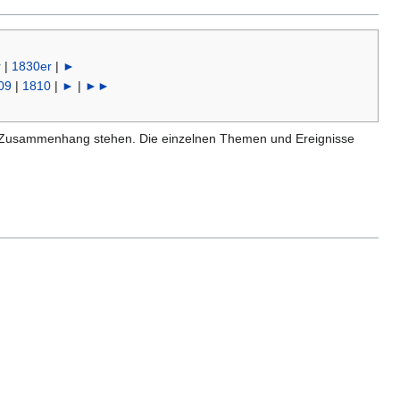
r
|
1830er
|
►
09
|
1810
|
►
|
►►
Zusammenhang stehen. Die einzelnen Themen und Ereignisse