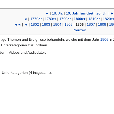
◄
|
18. Jh.
|
19. Jahrhundert
|
20. Jh.
|
►
◄
|
1770er
|
1780er
|
1790er
|
1800er
|
1810er
|
1820e
◄◄
|
◄
|
1802
|
1803
|
1804
|
1805
|
1806
|
1807
|
1808
|
18
Neuzeit
wichtige Themen und Ereignisse behandeln, welche mit dem Jahr
1806
in 
n Unterkategorien zuzuordnen.
ern, Videos und Audiodateien
4 Unterkategorien (4 insgesamt):