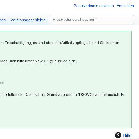
Benutzerkonto erstellen
Anmelden
S
igen
Versionsgeschichte
u
c
h
um Entschuldigung; es sind aber alle Artikel zugänglich und Sie können
e
eldet Euch bitte unter NewU25@PlusPedia.de.
net.
d erfüllen die Datenschutz-Grundverordnung (DSGVO) vollumfänglich. Es
Hilfe