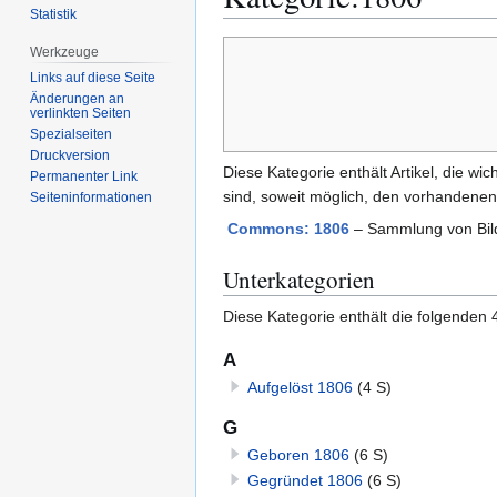
Statistik
Zur
Zur
Werkzeuge
Navigation
Suche
Links auf diese Seite
springen
springen
Änderungen an
verlinkten Seiten
Spezialseiten
Druckversion
Diese Kategorie enthält Artikel, die 
Permanenter Link
sind, soweit möglich, den vorhandene
Seiten­­informationen
Commons: 1806
– Sammlung von Bild
Unterkategorien
Diese Kategorie enthält die folgenden 
A
Aufgelöst 1806
(4 S)
G
Geboren 1806
(6 S)
Gegründet 1806
(6 S)