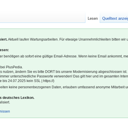
Lesen
Quelltext anze
iert.
Aktuell laufen Wartungsarbeiten. Für etwaige Unannehmlichkeiten bitten wir 
lesen:
r benötigen ab sofort eine gültige Email-Adresse. Wenn keine Email ankommt, m
 bei PlusPedia.
s nutzen, ändern Sie es bitte DORT bis unsere Modernisierung abgeschlossen ist.
l immer unterschiedliche Passworte verwenden! Das gilt hier und im gesamten Inter
 bis 24.07.2025 kein SSL | https://)
beiten keine personenbezogenen Daten, erlauben umfassend anonyme Mitarbeit un
es deutsches Lexikon.
isiert.
gnissen