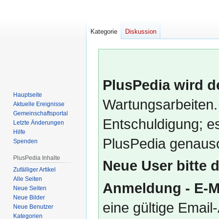
Kategorie
Diskussion
PlusPedia wird d
Hauptseite
Wartungsarbeiten.
Aktuelle Ereignisse
Gemeinschafts­portal
Entschuldigung; es
Letzte Änderungen
Hilfe
PlusPedia genauso
Spenden
PlusPedia Inhalte
Neue User bitte 
Zufälliger Artikel
Alle Seiten
Anmeldung - E-M
Neue Seiten
Neue Bilder
eine gültige Emai
Neue Benutzer
Kategorien