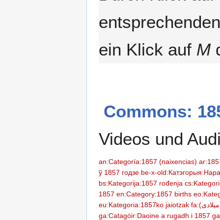
entsprechenden 
ein Klick auf
M
d
Commons: 185
Videos und Aud
an:Categoría:1857 (naixencias)
ў 1857 годзе
be-x-old:Катэгорыя:Нара
bs:Kategorija:1857 rođenja
cs:Kategor
1857
en:Category:1857 births
eo:Kateg
eu:Kategoria:1857ko jaiotzak
ga:Catagóir:Daoine a rugadh i 1857
g