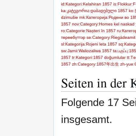
id:Kategori:Kelahiran 1857
is:Flokkur:F
ka:კატეგორია:დაბადებული 1857
ko
dzimušie
mk:Категорија:Родени во 18
1857
nov:Category:Homes kel naskad
ro:Categorie:Nașteri în 1857
ru:Катег
төрөөбүттэр
se:Category:Riegádeamit
sl:Kategorija:Rojeni leta 1857
sq:Kateg
sw:Jamii:Waliozaliwa 1857
ta:பகுப்பு:185
1857
tr:Kategori:1857 doğumlular
tt:Т
1857
zh:Category:1857年出生
zh-yue
Seiten in der
Folgende 17 Sei
insgesamt.