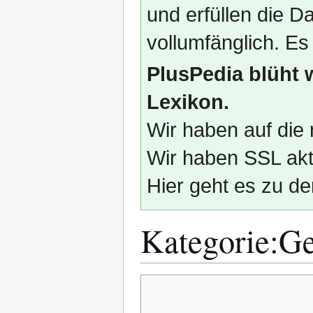
und erfüllen die
vollumfänglich. Es
PlusPedia blüht 
Lexikon.
Wir haben auf die 
Wir haben SSL akti
Hier geht es zu de
Kategorie
:
Ge
Zur
Zur
Navigation
Suche
springen
springen