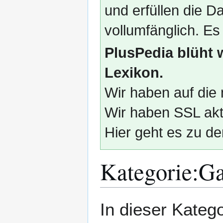
und erfüllen die
vollumfänglich. Es
PlusPedia blüht 
Lexikon.
Wir haben auf die 
Wir haben SSL akti
Hier geht es zu de
Kategorie
:
Ga
Zur
Zur
In dieser Kateg
Navigation
Suche
springen
springen