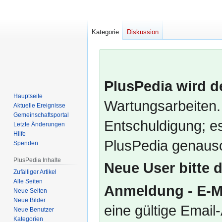
Kategorie
Diskussion
PlusPedia wird d
Hauptseite
Wartungsarbeiten.
Aktuelle Ereignisse
Gemeinschafts­portal
Entschuldigung; es
Letzte Änderungen
Hilfe
PlusPedia genauso
Spenden
PlusPedia Inhalte
Neue User bitte 
Zufälliger Artikel
Alle Seiten
Anmeldung - E-M
Neue Seiten
Neue Bilder
eine gültige Emai
Neue Benutzer
Kategorien