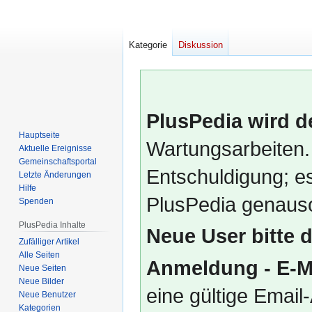
Kategorie
Diskussion
PlusPedia wird d
Hauptseite
Wartungsarbeiten.
Aktuelle Ereignisse
Gemeinschafts­portal
Entschuldigung; es
Letzte Änderungen
Hilfe
PlusPedia genauso
Spenden
PlusPedia Inhalte
Neue User bitte 
Zufälliger Artikel
Alle Seiten
Anmeldung - E-M
Neue Seiten
Neue Bilder
eine gültige Emai
Neue Benutzer
Kategorien