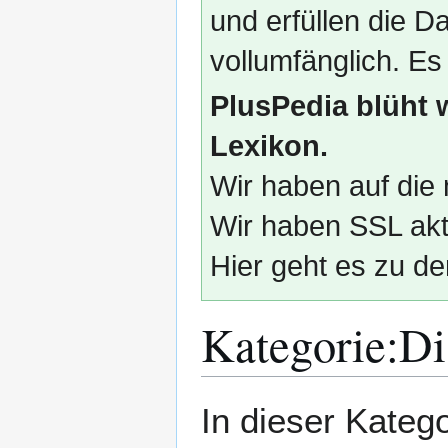
und erfüllen die
vollumfänglich. Es
PlusPedia blüht 
Lexikon.
Wir haben auf die 
Wir haben SSL akti
Hier geht es zu de
Kategorie
:
Di
Zur
Zur
In dieser Katego
Navigation
Suche
springen
springen