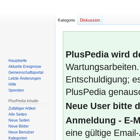
Kategorie
Diskussion
PlusPedia wird d
Hauptseite
Wartungsarbeiten.
Aktuelle Ereignisse
Gemeinschafts­portal
Entschuldigung; es
Letzte Änderungen
Hilfe
PlusPedia genauso
Spenden
PlusPedia Inhalte
Neue User bitte 
Zufälliger Artikel
Alle Seiten
Anmeldung - E-M
Neue Seiten
Neue Bilder
eine gültige Emai
Neue Benutzer
Kategorien