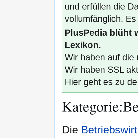
und erfüllen die
vollumfänglich. Es
PlusPedia blüht 
Lexikon.
Wir haben auf die 
Wir haben SSL akti
Hier geht es zu de
Kategorie
:
Be
Zur
Zur
Die
Betriebswir
Navigation
Suche
springen
springen