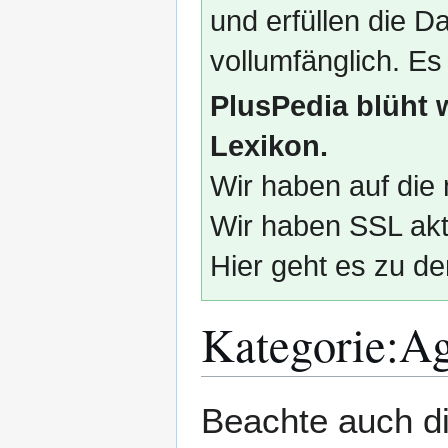
und erfüllen die
vollumfänglich. Es
PlusPedia blüht 
Lexikon.
Wir haben auf die 
Wir haben SSL akti
Hier geht es zu de
Kategorie
:
Ag
Zur
Zur
Beachte auch d
Navigation
Suche
springen
springen