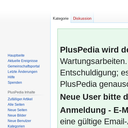
Kategorie
Diskussion
PlusPedia wird d
Hauptseite
Wartungsarbeiten.
Aktuelle Ereignisse
Gemeinschafts­portal
Entschuldigung; es
Letzte Änderungen
Hilfe
PlusPedia genauso
Spenden
PlusPedia Inhalte
Neue User bitte 
Zufälliger Artikel
Alle Seiten
Anmeldung - E-M
Neue Seiten
Neue Bilder
eine gültige Emai
Neue Benutzer
Kategorien