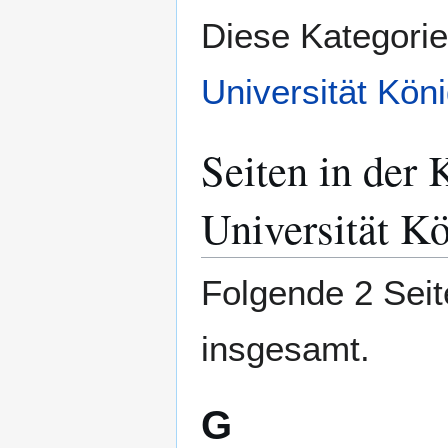
Zur
Zur
Diese Kategori
Navigation
Suche
springen
springen
Universität Kön
Seiten in der 
Universität K
Folgende 2 Seit
insgesamt.
G