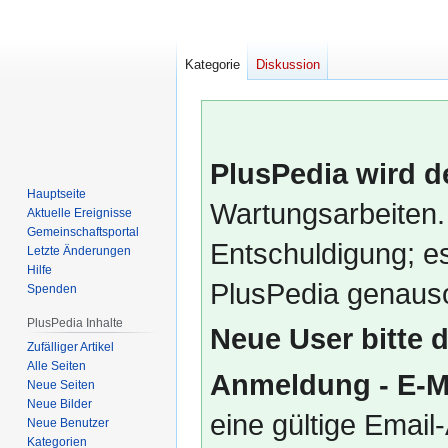
Kategorie
Diskussion
PlusPedia wird d
Hauptseite
Wartungsarbeiten.
Aktuelle Ereignisse
Gemeinschafts­portal
Entschuldigung; es
Letzte Änderungen
Hilfe
PlusPedia genauso
Spenden
PlusPedia Inhalte
Neue User bitte 
Zufälliger Artikel
Alle Seiten
Anmeldung - E-M
Neue Seiten
Neue Bilder
eine gültige Emai
Neue Benutzer
Kategorien