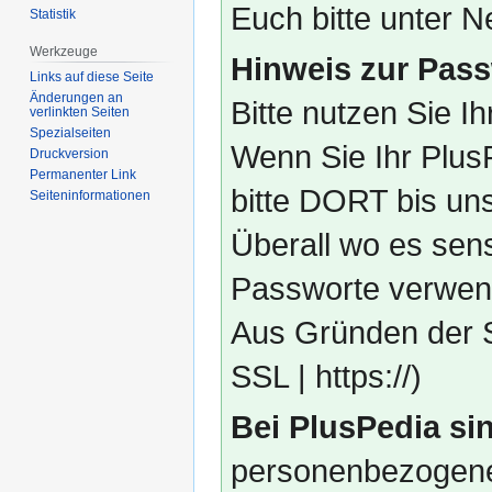
Euch bitte unter
Statistik
Werkzeuge
Hinweis zur Pass
Links auf diese Seite
Änderungen an
Bitte nutzen Sie I
verlinkten Seiten
Spezialseiten
Wenn Sie Ihr Plus
Druckversion
Permanenter Link
bitte DORT bis un
Seiten­­informationen
Überall wo es sens
Passworte verwend
Aus Gründen der S
SSL | https://)
Bei PlusPedia sin
personenbezogene