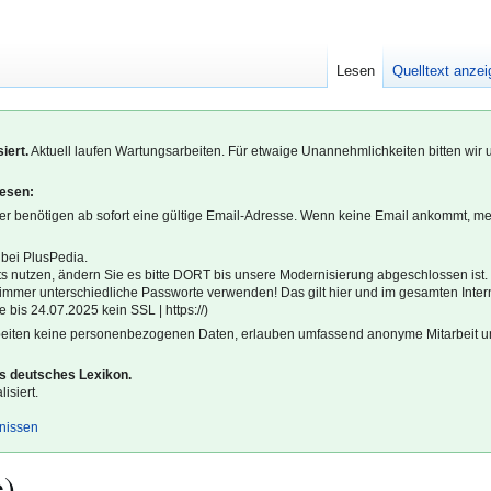
Lesen
Quelltext anze
iert.
Aktuell laufen Wartungsarbeiten. Für etwaige Unannehmlichkeiten bitten wir 
lesen:
r benötigen ab sofort eine gültige Email-Adresse. Wenn keine Email ankommt, m
 bei PlusPedia.
s nutzen, ändern Sie es bitte DORT bis unsere Modernisierung abgeschlossen ist.
l immer unterschiedliche Passworte verwenden! Das gilt hier und im gesamten Inter
 bis 24.07.2025 kein SSL | https://)
beiten keine personenbezogenen Daten, erlauben umfassend anonyme Mitarbeit un
es deutsches Lexikon.
isiert.
gnissen
e)