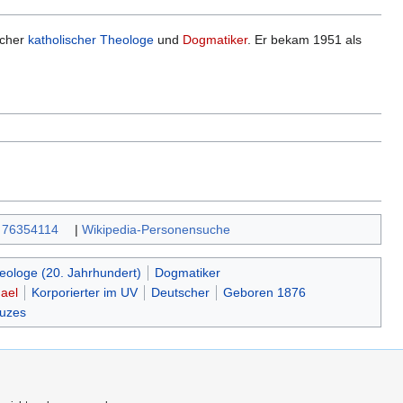
scher
katholischer
Theologe
und
Dogmatiker
. Er bekam 1951 als
:
76354114
|
Wikipedia-Personensuche
eologe (20. Jahrhundert)
Dogmatiker
ael
Korporierter im UV
Deutscher
Geboren 1876
euzes