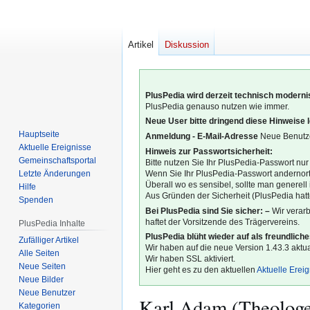
Artikel
Diskussion
PlusPedia wird derzeit technisch modernis
PlusPedia genauso nutzen wie immer.
Neue User bitte dringend diese Hinweise 
Hauptseite
Anmeldung - E-Mail-Adresse
Neue Benutze
Aktuelle Ereignisse
Hinweis zur Passwortsicherheit:
Gemeinschafts­portal
Bitte nutzen Sie Ihr PlusPedia-Passwort nur
Letzte Änderungen
Wenn Sie Ihr PlusPedia-Passwort andernort
Überall wo es sensibel, sollte man generel
Hilfe
Aus Gründen der Sicherheit (PlusPedia hatte
Spenden
Bei PlusPedia sind Sie sicher: –
Wir verar
haftet der Vorsitzende des Trägervereins.
PlusPedia Inhalte
PlusPedia blüht wieder auf als freundlich
Zufälliger Artikel
Wir haben auf die neue Version 1.43.3 aktual
Alle Seiten
Wir haben SSL aktiviert.
Neue Seiten
Hier geht es zu den aktuellen
Aktuelle Erei
Neue Bilder
Neue Benutzer
Karl Adam (Theolog
Kategorien