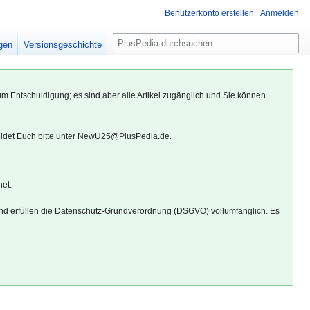
Benutzerkonto erstellen
Anmelden
S
igen
Versionsgeschichte
u
c
h
um Entschuldigung; es sind aber alle Artikel zugänglich und Sie können
e
eldet Euch bitte unter NewU25@PlusPedia.de.
net.
d erfüllen die Datenschutz-Grundverordnung (DSGVO) vollumfänglich. Es