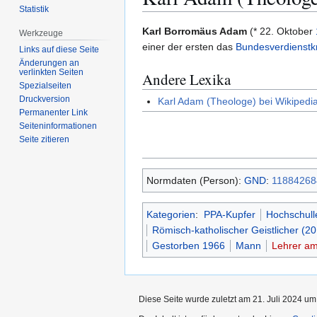
Statistik
Zur
Zur
Karl Borromäus Adam
(* 22. Oktober
Werkzeuge
Navigation
Suche
einer der ersten das
Bundesverdienstk
Links auf diese Seite
springen
springen
Änderungen an
verlinkten Seiten
Andere Lexika
Spezialseiten
Druckversion
Karl Adam (Theologe) bei Wikipedi
Permanenter Link
Seiten­­informationen
Seite zitieren
Normdaten (Person):
GND
:
11884268
Kategorien
:
PPA-Kupfer
Hochschulle
Römisch-katholischer Geistlicher (20
Gestorben 1966
Mann
Lehrer am
Diese Seite wurde zuletzt am 21. Juli 2024 um