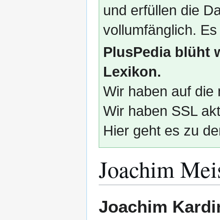
und erfüllen die
vollumfänglich. Es
PlusPedia blüht 
Lexikon.
Wir haben auf die 
Wir haben SSL akti
Hier geht es zu de
Joachim Mei
Zur
Zur
Joachim Kardi
Navigation
Suche
springen
springen