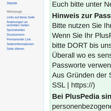
Euch bitte unter
Statistik
Werkzeuge
Hinweis zur Pass
Links auf diese Seite
Änderungen an
Bitte nutzen Sie I
verlinkten Seiten
Spezialseiten
Wenn Sie Ihr Plus
Druckversion
Permanenter Link
bitte DORT bis un
Seiten­­informationen
Seite zitieren
Überall wo es sens
Passworte verwend
Aus Gründen der S
SSL | https://)
Bei PlusPedia sin
personenbezogene