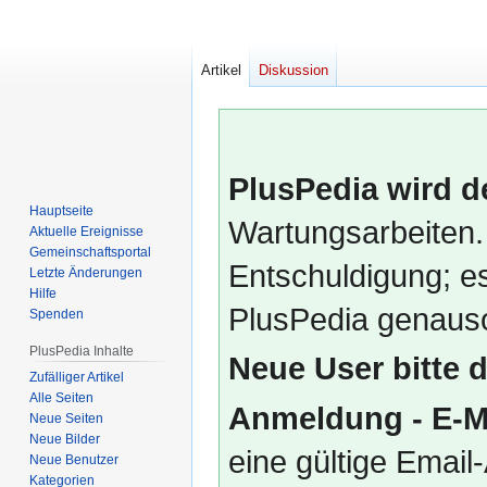
Artikel
Diskussion
PlusPedia wird d
Hauptseite
Wartungsarbeiten.
Aktuelle Ereignisse
Gemeinschafts­portal
Entschuldigung; es
Letzte Änderungen
Hilfe
PlusPedia genauso
Spenden
PlusPedia Inhalte
Neue User bitte 
Zufälliger Artikel
Alle Seiten
Anmeldung - E-M
Neue Seiten
Neue Bilder
eine gültige Emai
Neue Benutzer
Kategorien