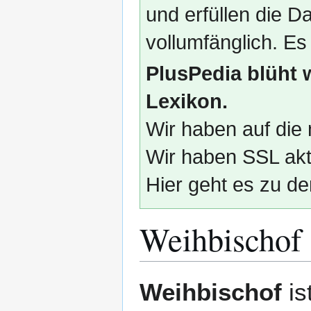
und erfüllen die
vollumfänglich. Es
PlusPedia blüht 
Lexikon.
Wir haben auf die 
Wir haben SSL akti
Hier geht es zu de
Weihbischof
Zur
Zur
Weihbischof
is
Navigation
Suche
springen
springen