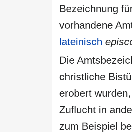
Bezeichnung für
vorhandene Am
lateinisch
episc
Die Amtsbezeic
christliche Bist
erobert wurden, 
Zuflucht in and
zum Beispiel b