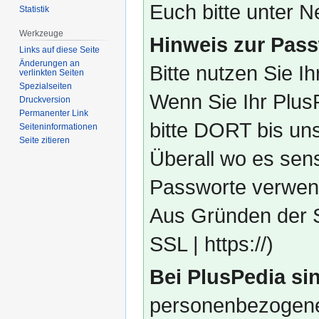
Euch bitte unter
Statistik
Werkzeuge
Hinweis zur Pass
Links auf diese Seite
Änderungen an
Bitte nutzen Sie I
verlinkten Seiten
Spezialseiten
Wenn Sie Ihr Plus
Druckversion
Permanenter Link
bitte DORT bis un
Seiten­­informationen
Seite zitieren
Überall wo es sens
Passworte verwend
Aus Gründen der S
SSL | https://)
Bei PlusPedia sin
personenbezogene