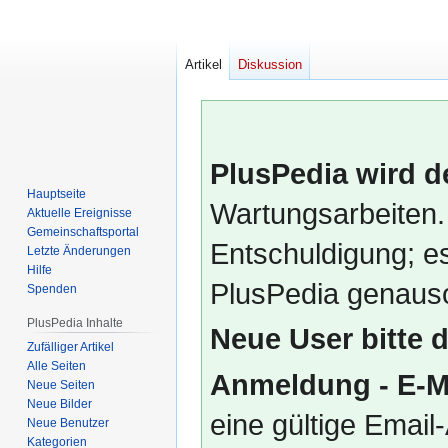
Artikel
Diskussion
PlusPedia wird d
Hauptseite
Wartungsarbeiten.
Aktuelle Ereignisse
Gemeinschafts­portal
Entschuldigung; es
Letzte Änderungen
Hilfe
PlusPedia genauso
Spenden
PlusPedia Inhalte
Neue User bitte 
Zufälliger Artikel
Alle Seiten
Anmeldung - E-M
Neue Seiten
Neue Bilder
eine gültige Emai
Neue Benutzer
Kategorien