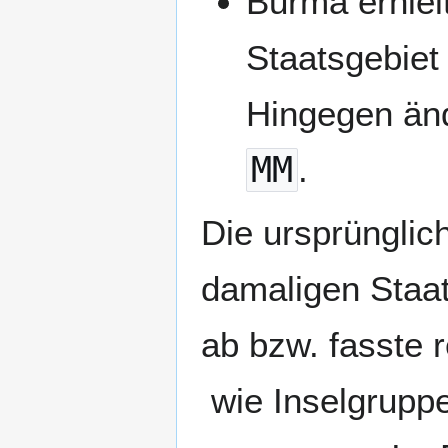
Burma erhiel
Staatsgebiet 
Hingegen änd
MM
.
Die ursprünglich
damaligen Staa
ab bzw. fasste
wie Inselgrupp