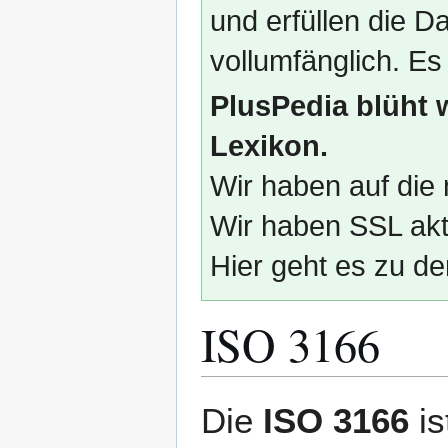
und erfüllen die
vollumfänglich. Es
PlusPedia blüht 
Lexikon.
Wir haben auf die 
Wir haben SSL akti
Hier geht es zu de
ISO 3166
Zur
Zur
Die
ISO 3166
is
Navigation
Suche
springen
springen