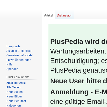
Artikel
Diskussion
PlusPedia wird d
Hauptseite
Wartungsarbeiten.
Aktuelle Ereignisse
Gemeinschafts­portal
Entschuldigung; es
Letzte Änderungen
Hilfe
PlusPedia genauso
Spenden
PlusPedia Inhalte
Neue User bitte 
Zufälliger Artikel
Alle Seiten
Anmeldung - E-M
Neue Seiten
Neue Bilder
eine gültige Emai
Neue Benutzer
Kategorien