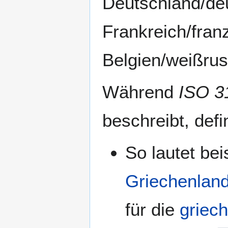
Deutschland/deu
Frankreich/fran
Belgien/weißrus
Während
ISO 3
beschreibt, defi
So lautet bei
Griechenlan
für die
griec