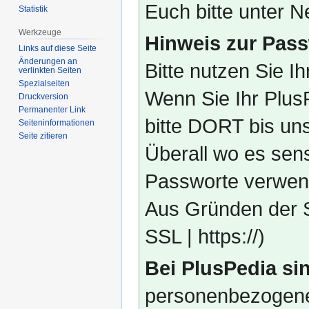
Euch bitte unter
Statistik
Werkzeuge
Hinweis zur Pass
Links auf diese Seite
Änderungen an
Bitte nutzen Sie I
verlinkten Seiten
Spezialseiten
Wenn Sie Ihr Plus
Druckversion
Permanenter Link
bitte DORT bis un
Seiten­­informationen
Seite zitieren
Überall wo es sens
Passworte verwend
Aus Gründen der S
SSL | https://)
Bei PlusPedia sin
personenbezogene