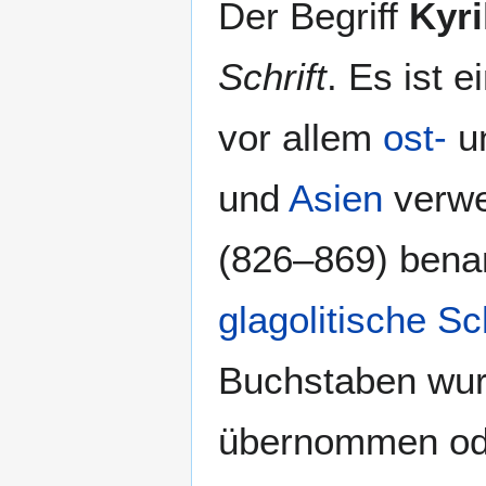
Der Begriff
Kyri
Navigation
Suche
springen
springen
Schrift
. Es ist 
vor allem
ost-
un
und
Asien
verwe
(826–869) benan
glagolitische Sch
Buchstaben wu
übernommen ode