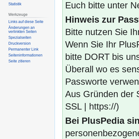
Euch bitte unter
Statistik
Werkzeuge
Hinweis zur Pass
Links auf diese Seite
Änderungen an
Bitte nutzen Sie I
verlinkten Seiten
Spezialseiten
Wenn Sie Ihr Plus
Druckversion
Permanenter Link
bitte DORT bis un
Seiten­­informationen
Seite zitieren
Überall wo es sens
Passworte verwend
Aus Gründen der S
SSL | https://)
Bei PlusPedia sin
personenbezogene