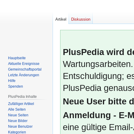
Artikel
Diskussion
PlusPedia wird d
Hauptseite
Wartungsarbeiten.
Aktuelle Ereignisse
Gemeinschafts­portal
Entschuldigung; es
Letzte Änderungen
Hilfe
PlusPedia genauso
Spenden
PlusPedia Inhalte
Neue User bitte 
Zufälliger Artikel
Alle Seiten
Anmeldung - E-M
Neue Seiten
Neue Bilder
eine gültige Emai
Neue Benutzer
Kategorien