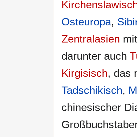
Kirchenslawisc
Osteuropa
,
Sibi
Zentralasien
mit
darunter auch
T
Kirgisisch
, das
Tadschikisch
,
M
chinesischer Di
Großbuchstaben