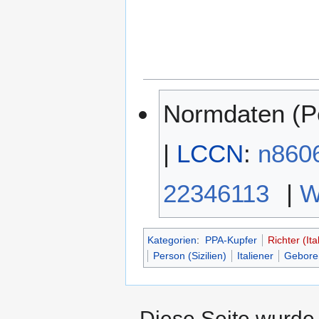
Normdaten (P
|
LCCN
:
n860
22346113
|
W
Kategorien
:
PPA-Kupfer
Richter (Ita
Person (Sizilien)
Italiener
Gebore
Diese Seite wurde