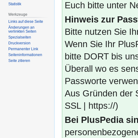
Euch bitte unter
Statistik
Werkzeuge
Hinweis zur Pass
Links auf diese Seite
Änderungen an
Bitte nutzen Sie I
verlinkten Seiten
Spezialseiten
Wenn Sie Ihr Plus
Druckversion
Permanenter Link
bitte DORT bis un
Seiten­­informationen
Seite zitieren
Überall wo es sens
Passworte verwend
Aus Gründen der S
SSL | https://)
Bei PlusPedia sin
personenbezogene