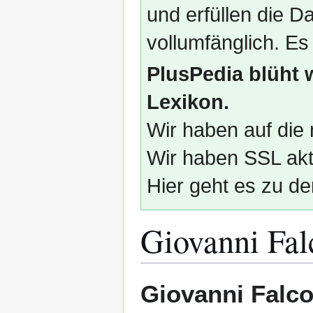
und erfüllen die
vollumfänglich. Es
PlusPedia blüht 
Lexikon.
Wir haben auf die 
Wir haben SSL akti
Hier geht es zu de
Giovanni Fal
Zur
Zur
Giovanni Falc
Navigation
Suche
springen
springen