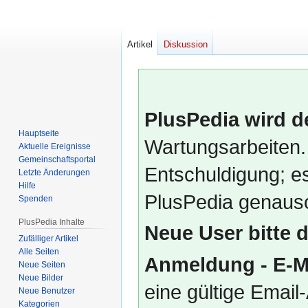
Artikel
Diskussion
PlusPedia wird d
Hauptseite
Wartungsarbeiten.
Aktuelle Ereignisse
Gemeinschafts­portal
Entschuldigung; es
Letzte Änderungen
Hilfe
PlusPedia genauso
Spenden
PlusPedia Inhalte
Neue User bitte 
Zufälliger Artikel
Alle Seiten
Anmeldung - E-M
Neue Seiten
Neue Bilder
eine gültige Emai
Neue Benutzer
Kategorien