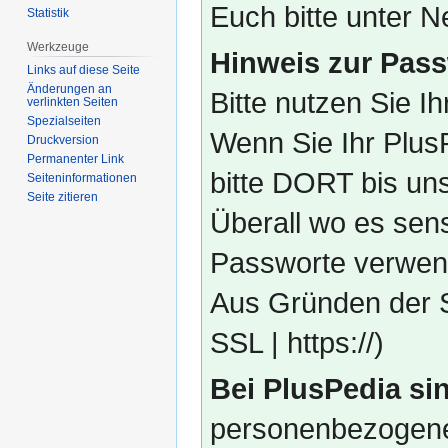
Euch bitte unter
Statistik
Werkzeuge
Hinweis zur Pass
Links auf diese Seite
Änderungen an
Bitte nutzen Sie I
verlinkten Seiten
Spezialseiten
Wenn Sie Ihr Plus
Druckversion
Permanenter Link
bitte DORT bis un
Seiten­­informationen
Seite zitieren
Überall wo es sens
Passworte verwend
Aus Gründen der S
SSL | https://)
Bei PlusPedia sin
personenbezogene