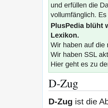
und erfüllen die
vollumfänglich. Es
PlusPedia blüht 
Lexikon.
Wir haben auf die 
Wir haben SSL akti
Hier geht es zu de
D-Zug
Zur
Zur
D-Zug
ist die A
Navigation
Suche
springen
springen