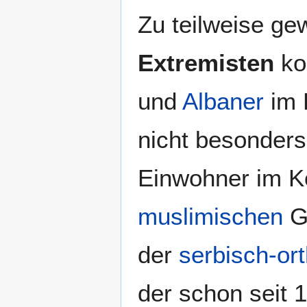
Zur
Zur
Zu teilweise ge
Navigation
Suche
springen
springen
Extremisten
ko
und
Albaner
im 
nicht besonders
Einwohner im Ko
muslimischen
Gl
der
serbisch-or
der schon seit