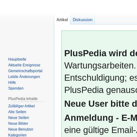
Artikel
Diskussion
PlusPedia wird d
Hauptseite
Wartungsarbeiten.
Aktuelle Ereignisse
Gemeinschafts­portal
Entschuldigung; es
Letzte Änderungen
Hilfe
PlusPedia genauso
Spenden
PlusPedia Inhalte
Neue User bitte 
Zufälliger Artikel
Alle Seiten
Anmeldung - E-M
Neue Seiten
Neue Bilder
eine gültige Emai
Neue Benutzer
Kategorien