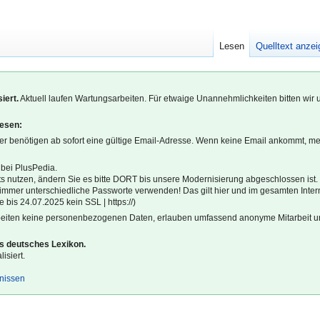
Lesen
Quelltext anze
iert.
Aktuell laufen Wartungsarbeiten. Für etwaige Unannehmlichkeiten bitten wir 
lesen:
r benötigen ab sofort eine gültige Email-Adresse. Wenn keine Email ankommt, m
 bei PlusPedia.
s nutzen, ändern Sie es bitte DORT bis unsere Modernisierung abgeschlossen ist.
l immer unterschiedliche Passworte verwenden! Das gilt hier und im gesamten Inter
 bis 24.07.2025 kein SSL | https://)
beiten keine personenbezogenen Daten, erlauben umfassend anonyme Mitarbeit un
es deutsches Lexikon.
isiert.
gnissen