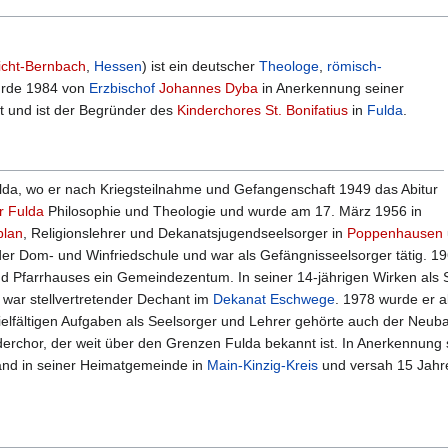
icht-Bernbach
,
Hessen
) ist ein deutscher
Theologe
,
römisch-
urde 1984 von
Erzbischof
Johannes Dyba
in Anerkennung seiner
 und ist der Begründer des
Kinderchores St. Bonifatius
in
Fulda
.
lda, wo er nach Kriegsteilnahme und Gefangenschaft 1949 das Abitur
r Fulda
Philosophie und Theologie und wurde am 17. März 1956 in
plan
, Religionslehrer und Dekanatsjugendseelsorger in
Poppenhausen
 der Dom- und Winfriedschule und war als Gefängnisseelsorger tätig. 19
d Pfarrhauses ein Gemeindezentum. In seiner 14-jährigen Wirken als 
war stellvertretender Dechant im
Dekanat
Eschwege
. 1978 wurde er a
vielfältigen Aufgaben als Seelsorger und Lehrer gehörte auch der Neub
derchor, der weit über den Grenzen Fulda bekannt ist. In Anerkennung 
tand in seiner Heimatgemeinde in
Main-Kinzig-Kreis
und versah 15 Jahre 