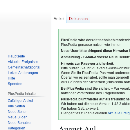
Artikel
Diskussion
PlusPedia wird derzeit technisch modernis
PlusPedia genauso nutzen wie immer.
Neue User bitte dringend diese Hinweise 
Hauptseite
Anmeldung - E-Mail-Adresse
Neue Benutze
Aktuelle Ereignisse
Hinweis zur Passwortsicherheit:
Gemeinschafts­portal
Bitte nutzen Sie Ihr PlusPedia-Passwort nur
Letzte Änderungen
Wenn Sie Ihr PlusPedia-Passwort andernort
Überall wo es sensibel, sollte man generel
Hilfe
Aus Gründen der Sicherheit (PlusPedia hatte
Spenden
Bei PlusPedia sind Sie sicher: –
Wir verar
haftet der Vorsitzende des Trägervereins.
PlusPedia Inhalte
PlusPedia blüht wieder auf als freundlich
Zufälliger Artikel
Wir haben auf die neue Version 1.43.3 aktual
Alle Seiten
Wir haben SSL aktiviert.
Neue Seiten
Hier geht es zu den aktuellen
Aktuelle Erei
Neue Bilder
Neue Benutzer
August Aul
Kategorien