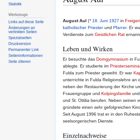
Statistik
Zur
Zur
Werkzeuge
Navigation
Suche
August Aul
(*
18. Juni
1927
in
Freiger
Links auf diese Seite
springen
springen
katholischer
Priester
und
Pfarrer
. Er w
Änderungen an
verlinkten Seiten
Verdienste zum
Geistlichen Rat
ernannt
Spezialseiten
Druckversion
Leben und Wirken
Permanenter Link
Seiten­­informationen
Er besuchte das
Domgymnasium
in Fu
Seite zitieren
ablegte. Er studierte im
Priestersemina
Fulda zum Priester geweiht. Er war
Ka
unterrichte in Fulda Religionslehre an
neben der Restaurierung der Kirche un
Frauengruppe und
Kolpingsfamilie
und 
und St. Ottilia berufen. Neben seinen 
gründete einen sehr gefolgreichen Kin
Seit August 1996 trat er in den Ruhes
seelsorgerischen Dienste.
Einzelnachweise