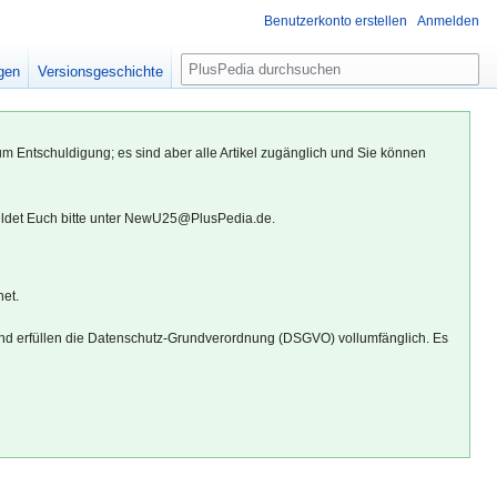
Benutzerkonto erstellen
Anmelden
S
igen
Versionsgeschichte
u
c
h
um Entschuldigung; es sind aber alle Artikel zugänglich und Sie können
e
eldet Euch bitte unter NewU25@PlusPedia.de.
net.
d erfüllen die Datenschutz-Grundverordnung (DSGVO) vollumfänglich. Es