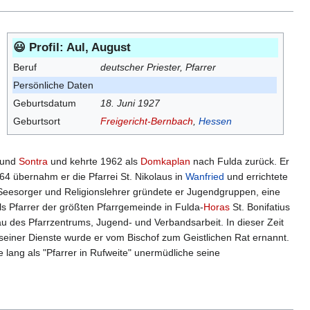
😃 Profil: Aul, August
Beruf
deutscher Priester, Pfarrer
Persönliche Daten
Geburtsdatum
18. Juni 1927
Geburtsort
Freigericht-Bernbach
,
Hessen
und
Sontra
und kehrte 1962 als
Domkaplan
nach Fulda zurück. Er
64 übernahm er die Pfarrei St. Nikolaus in
Wanfried
und errichtete
Seesorger und Religionslehrer gründete er Jugendgruppen, eine
ls Pfarrer der größten Pfarrgemeinde in Fulda-
Horas
St. Bonifatius
au des Pfarrzentrums, Jugend- und Verbandsarbeit. In dieser Zeit
seiner Dienste wurde er vom Bischof zum Geistlichen Rat ernannt.
lang als "Pfarrer in Rufweite" unermüdliche seine