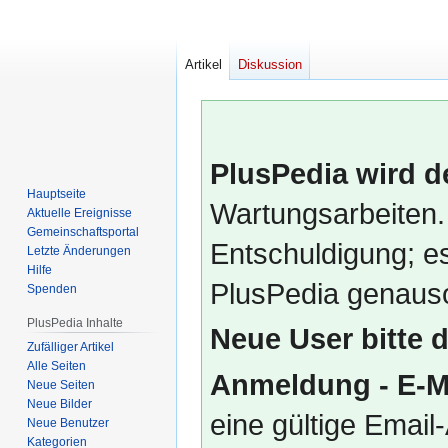
Artikel
Diskussion
PlusPedia wird d
Hauptseite
Wartungsarbeiten.
Aktuelle Ereignisse
Gemeinschafts­portal
Entschuldigung; es
Letzte Änderungen
Hilfe
PlusPedia genauso
Spenden
PlusPedia Inhalte
Neue User bitte 
Zufälliger Artikel
Alle Seiten
Anmeldung - E-M
Neue Seiten
Neue Bilder
eine gültige Emai
Neue Benutzer
Kategorien