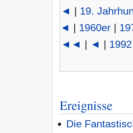
◄
|
19. Jahrhun
◄
|
1960er
|
19
◄◄
|
◄
|
1992
Ereignisse
Die Fantastisc