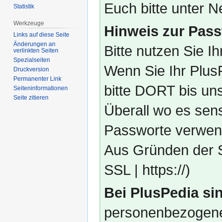
Euch bitte unter
Statistik
Werkzeuge
Hinweis zur Pass
Links auf diese Seite
Änderungen an
Bitte nutzen Sie I
verlinkten Seiten
Spezialseiten
Wenn Sie Ihr Plus
Druckversion
Permanenter Link
bitte DORT bis un
Seiten­­informationen
Seite zitieren
Überall wo es sens
Passworte verwend
Aus Gründen der S
SSL | https://)
Bei PlusPedia sin
personenbezogene