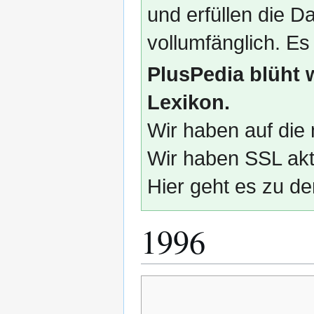
und erfüllen die
vollumfänglich. Es
PlusPedia blüht 
Lexikon.
Wir haben auf die 
Wir haben SSL akti
Hier geht es zu de
1996
Zur
Zur
Navigation
Suche
springen
springen