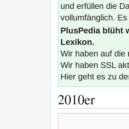
und erfüllen die
vollumfänglich. Es
PlusPedia blüht 
Lexikon.
Wir haben auf die 
Wir haben SSL akti
Hier geht es zu de
2010er
Zur
Zur
Navigation
Suche
springen
springen