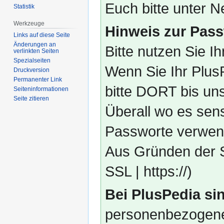
Euch bitte unter
Statistik
Werkzeuge
Hinweis zur Pass
Links auf diese Seite
Änderungen an
Bitte nutzen Sie I
verlinkten Seiten
Spezialseiten
Wenn Sie Ihr Plus
Druckversion
Permanenter Link
bitte DORT bis un
Seiten­­informationen
Seite zitieren
Überall wo es sens
Passworte verwend
Aus Gründen der S
SSL | https://)
Bei PlusPedia sin
personenbezogene