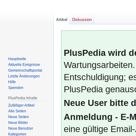
Artikel
Diskussion
PlusPedia wird d
Hauptseite
Wartungsarbeiten.
Aktuelle Ereignisse
Gemeinschafts­portal
Entschuldigung; es
Letzte Änderungen
Hilfe
PlusPedia genauso
Spenden
PlusPedia Inhalte
Neue User bitte 
Zufälliger Artikel
Alle Seiten
Anmeldung - E-M
Neue Seiten
Neue Bilder
eine gültige Emai
Neue Benutzer
Kategorien