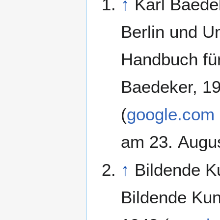
↑
Karl Baede
Berlin und 
Handbuch fü
Baedeker, 1
(
google.com
am 23. Augus
↑
Bildende K
Bildende Ku