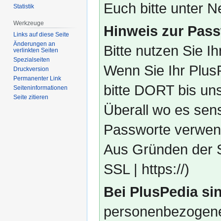
Euch bitte unter
Statistik
Werkzeuge
Hinweis zur Pass
Links auf diese Seite
Änderungen an
Bitte nutzen Sie I
verlinkten Seiten
Spezialseiten
Wenn Sie Ihr Plus
Druckversion
Permanenter Link
bitte DORT bis un
Seiten­­informationen
Seite zitieren
Überall wo es sens
Passworte verwend
Aus Gründen der S
SSL | https://)
Bei PlusPedia sin
personenbezogene