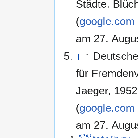
Städte. Blüc
(
google.com
am 27. Augus
↑
↑ Deutsch
für Fremdenv
Jaeger, 1952
(
google.com
am 27. Augus
6,0
6,1
↑
Burghart Klaussner