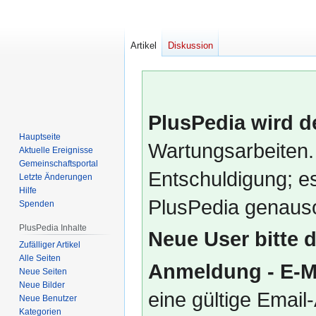
Artikel
Diskussion
PlusPedia wird d
Hauptseite
Wartungsarbeiten.
Aktuelle Ereignisse
Gemeinschafts­portal
Entschuldigung; es
Letzte Änderungen
Hilfe
PlusPedia genauso
Spenden
PlusPedia Inhalte
Neue User bitte 
Zufälliger Artikel
Alle Seiten
Anmeldung - E-M
Neue Seiten
Neue Bilder
eine gültige Emai
Neue Benutzer
Kategorien