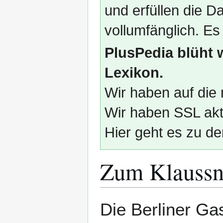
und erfüllen die
vollumfänglich. Es
PlusPedia blüht 
Lexikon.
Wir haben auf die 
Wir haben SSL akti
Hier geht es zu de
Zum Klaussn
Zur
Zur
Die Berliner Ga
Navigation
Suche
springen
springen