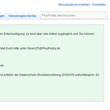
Benutzerkonto erstellen
Anmelden
S
igen
Versionsgeschichte
u
c
h
um Entschuldigung; es sind aber alle Artikel zugänglich und Sie können
e
eldet Euch bitte unter NewU25@PlusPedia.de.
net.
d erfüllen die Datenschutz-Grundverordnung (DSGVO) vollumfänglich. Es