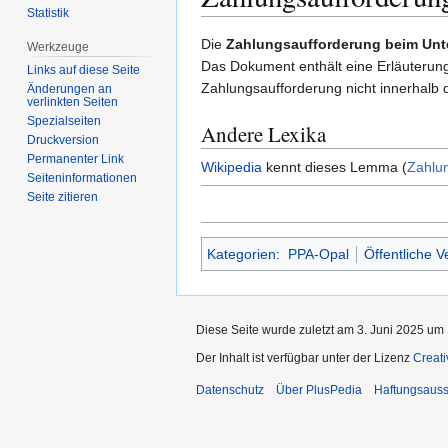
Statistik
Zur
Zur
Die
Zahlungsaufforderung beim Unt
Werkzeuge
Navigation
Suche
Das Dokument enthält eine Erläuterung
Links auf diese Seite
springen
springen
Zahlungsaufforderung nicht innerhalb d
Änderungen an
verlinkten Seiten
Spezialseiten
Andere Lexika
Druckversion
Permanenter Link
Wikipedia
kennt dieses Lemma (
Zahlun
Seiten­­informationen
Seite zitieren
Kategorien
:
PPA-Opal
Öffentliche V
Diese Seite wurde zuletzt am 3. Juni 2025 um 
Der Inhalt ist verfügbar unter der Lizenz
Creat
Datenschutz
Über PlusPedia
Haftungsauss