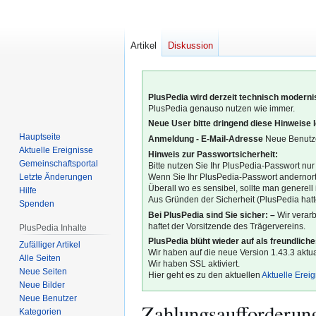
Artikel
Diskussion
PlusPedia wird derzeit technisch modernis
PlusPedia genauso nutzen wie immer.
Neue User bitte dringend diese Hinweise 
Hauptseite
Anmeldung - E-Mail-Adresse
Neue Benutze
Aktuelle Ereignisse
Hinweis zur Passwortsicherheit:
Gemeinschafts­portal
Bitte nutzen Sie Ihr PlusPedia-Passwort nur
Letzte Änderungen
Wenn Sie Ihr PlusPedia-Passwort andernort
Überall wo es sensibel, sollte man generel
Hilfe
Aus Gründen der Sicherheit (PlusPedia hatte
Spenden
Bei PlusPedia sind Sie sicher: –
Wir verar
haftet der Vorsitzende des Trägervereins.
PlusPedia Inhalte
PlusPedia blüht wieder auf als freundlich
Zufälliger Artikel
Wir haben auf die neue Version 1.43.3 aktual
Alle Seiten
Wir haben SSL aktiviert.
Neue Seiten
Hier geht es zu den aktuellen
Aktuelle Erei
Neue Bilder
Neue Benutzer
Zahlungsaufforderung
Kategorien