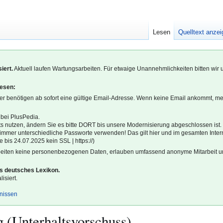
Lesen
Quelltext anze
iert.
Aktuell laufen Wartungsarbeiten. Für etwaige Unannehmlichkeiten bitten wir 
lesen:
r benötigen ab sofort eine gültige Email-Adresse. Wenn keine Email ankommt, m
 bei PlusPedia.
s nutzen, ändern Sie es bitte DORT bis unsere Modernisierung abgeschlossen ist.
l immer unterschiedliche Passworte verwenden! Das gilt hier und im gesamten Inter
 bis 24.07.2025 kein SSL | https://)
beiten keine personenbezogenen Daten, erlauben umfassend anonyme Mitarbeit un
es deutsches Lexikon.
isiert.
gnissen
 (Unterhaltsvorschuss)