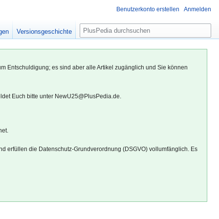
Benutzerkonto erstellen
Anmelden
S
igen
Versionsgeschichte
u
c
h
um Entschuldigung; es sind aber alle Artikel zugänglich und Sie können
e
eldet Euch bitte unter NewU25@PlusPedia.de.
net.
d erfüllen die Datenschutz-Grundverordnung (DSGVO) vollumfänglich. Es