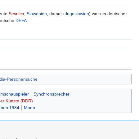
heute
Sevnica
,
Slowenien
, damals
Jugoslawien
) war ein deutscher
deutsche
DEFA
.
dia-Personensuche
lmschauspieler
Synchronsprecher
der Künste (DDR)
rben 1984
Mann