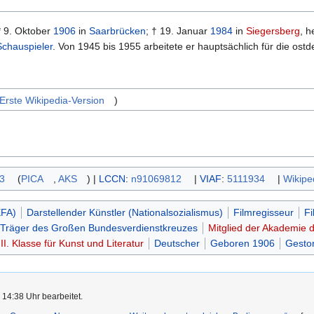
* 9. Oktober
1906
in
Saarbrücken
; † 19. Januar
1984
in
Siegersberg
, 
Schauspieler
. Von 1945 bis 1955 arbeitete er hauptsächlich für die ost
Erste Wikipedia-Version
)
3
(
PICA
,
AKS
)
|
LCCN
:
n91069812
|
VIAF
:
5111934
|
Wikipe
EFA)
Darstellender Künstler (Nationalsozialismus)
Filmregisseur
Fi
Träger des Großen Bundesverdienstkreuzes
Mitglied der Akademie 
I. Klasse für Kunst und Literatur
Deutscher
Geboren 1906
Gesto
 14:38 Uhr bearbeitet.