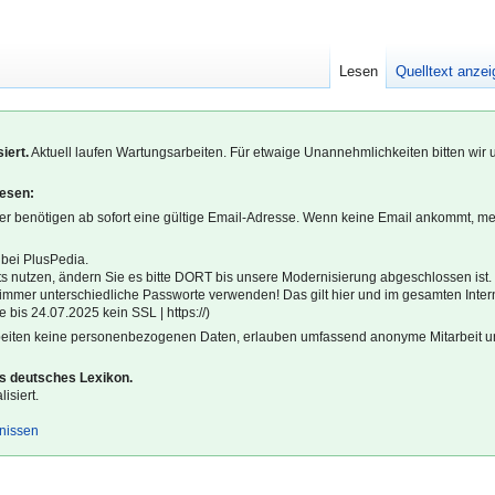
Lesen
Quelltext anze
iert.
Aktuell laufen Wartungsarbeiten. Für etwaige Unannehmlichkeiten bitten wir 
lesen:
r benötigen ab sofort eine gültige Email-Adresse. Wenn keine Email ankommt, m
 bei PlusPedia.
s nutzen, ändern Sie es bitte DORT bis unsere Modernisierung abgeschlossen ist.
l immer unterschiedliche Passworte verwenden! Das gilt hier und im gesamten Inter
 bis 24.07.2025 kein SSL | https://)
beiten keine personenbezogenen Daten, erlauben umfassend anonyme Mitarbeit un
es deutsches Lexikon.
isiert.
gnissen