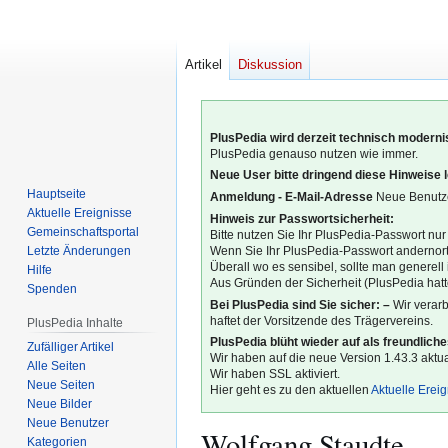
Artikel
Diskussion
PlusPedia wird derzeit technisch modernis
PlusPedia genauso nutzen wie immer.
Neue User bitte dringend diese Hinweise 
Hauptseite
Anmeldung - E-Mail-Adresse
Neue Benutze
Aktuelle Ereignisse
Hinweis zur Passwortsicherheit:
Gemeinschafts­portal
Bitte nutzen Sie Ihr PlusPedia-Passwort nur
Letzte Änderungen
Wenn Sie Ihr PlusPedia-Passwort andernort
Überall wo es sensibel, sollte man generel
Hilfe
Aus Gründen der Sicherheit (PlusPedia hatte
Spenden
Bei PlusPedia sind Sie sicher: –
Wir verar
haftet der Vorsitzende des Trägervereins.
PlusPedia Inhalte
PlusPedia blüht wieder auf als freundlich
Zufälliger Artikel
Wir haben auf die neue Version 1.43.3 aktual
Alle Seiten
Wir haben SSL aktiviert.
Neue Seiten
Hier geht es zu den aktuellen
Aktuelle Erei
Neue Bilder
Neue Benutzer
Wolfgang Staudte
Kategorien