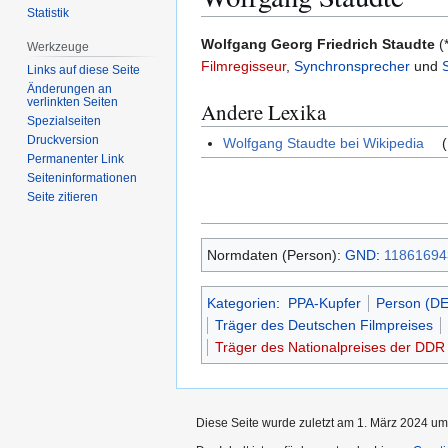
Statistik
Zur
Zur
Wolfgang Georg Friedrich Staudte
(
Werkzeuge
Navigation
Suche
Filmregisseur
,
Synchronsprecher
und
Links auf diese Seite
springen
springen
Änderungen an
verlinkten Seiten
Andere Lexika
Spezialseiten
Druckversion
Wolfgang Staudte bei Wikipedia
(
Permanenter Link
Seiten­­informationen
Seite zitieren
Normdaten (Person):
GND
:
11861694
Kategorien
:
PPA-Kupfer
Person (D
Träger des Deutschen Filmpreises
Träger des Nationalpreises der DDR I
Diese Seite wurde zuletzt am 1. März 2024 um