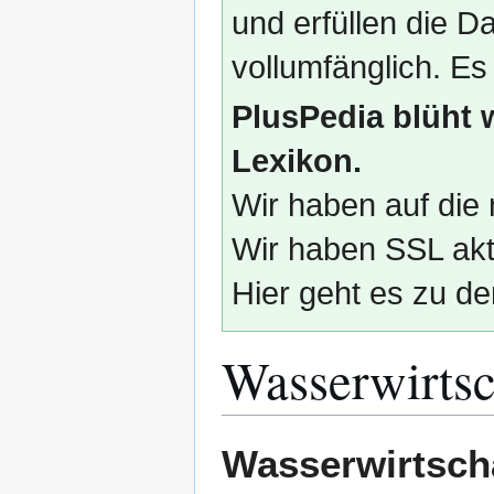
und erfüllen die
vollumfänglich. Es
PlusPedia blüht 
Lexikon.
Wir haben auf die 
Wir haben SSL akti
Hier geht es zu de
Wasserwirtsc
Zur
Zur
Wasserwirtsch
Navigation
Suche
springen
springen