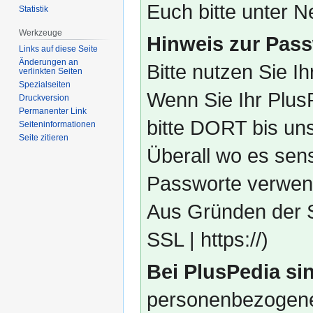
Euch bitte unter
Statistik
Werkzeuge
Hinweis zur Pass
Links auf diese Seite
Änderungen an
Bitte nutzen Sie I
verlinkten Seiten
Spezialseiten
Wenn Sie Ihr Plus
Druckversion
Permanenter Link
bitte DORT bis un
Seiten­­informationen
Seite zitieren
Überall wo es sens
Passworte verwend
Aus Gründen der S
SSL | https://)
Bei PlusPedia sin
personenbezogene