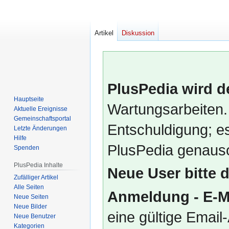
Artikel
Diskussion
PlusPedia wird d
Hauptseite
Wartungsarbeiten.
Aktuelle Ereignisse
Gemeinschafts­portal
Entschuldigung; es
Letzte Änderungen
Hilfe
PlusPedia genauso
Spenden
PlusPedia Inhalte
Neue User bitte 
Zufälliger Artikel
Alle Seiten
Anmeldung - E-M
Neue Seiten
Neue Bilder
eine gültige Emai
Neue Benutzer
Kategorien