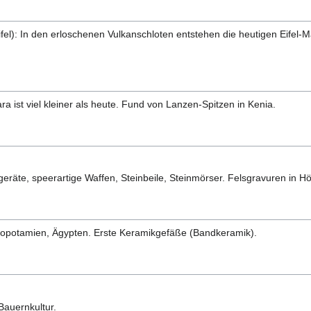
l): In den erloschenen Vulkanschloten entstehen die heutigen Eifel-Maa
ra ist viel kleiner als heute. Fund von Lanzen-Spitzen in Kenia.
eräte, speerartige Waffen, Steinbeile, Steinmörser. Felsgravuren in H
sopotamien, Ägypten. Erste Keramikgefäße (Bandkeramik).
Bauernkultur.