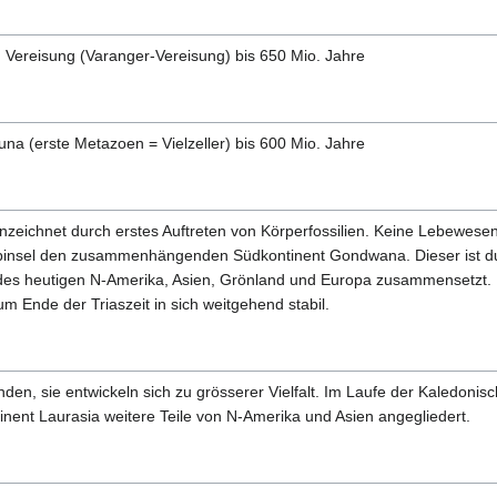
n Vereisung (Varanger-Vereisung) bis 650 Mio. Jahre
na (erste Metazoen = Vielzeller) bis 600 Mio. Jahre
chnet durch erstes Auftreten von Körperfossilien. Keine Lebewesen a
Halbinsel den zusammenhängenden Südkontinent Gondwana. Dieser ist d
n des heutigen N-Amerika, Asien, Grönland und Europa zusammensetzt. 
m Ende der Triaszeit in sich weitgehend stabil.
den, sie entwickeln sich zu grösserer Vielfalt. Im Laufe der Kaledoni
ent Laurasia weitere Teile von N-Amerika und Asien angegliedert.