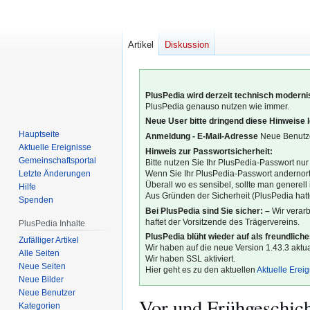
Artikel
Diskussion
PlusPedia wird derzeit technisch modernis
PlusPedia genauso nutzen wie immer.
Neue User bitte dringend diese Hinweise 
Hauptseite
Anmeldung - E-Mail-Adresse
Neue Benutze
Aktuelle Ereignisse
Hinweis zur Passwortsicherheit:
Gemeinschafts­portal
Bitte nutzen Sie Ihr PlusPedia-Passwort nur
Letzte Änderungen
Wenn Sie Ihr PlusPedia-Passwort andernort
Überall wo es sensibel, sollte man generel
Hilfe
Aus Gründen der Sicherheit (PlusPedia hatte
Spenden
Bei PlusPedia sind Sie sicher: –
Wir verar
haftet der Vorsitzende des Trägervereins.
PlusPedia Inhalte
PlusPedia blüht wieder auf als freundlich
Zufälliger Artikel
Wir haben auf die neue Version 1.43.3 aktual
Alle Seiten
Wir haben SSL aktiviert.
Neue Seiten
Hier geht es zu den aktuellen
Aktuelle Erei
Neue Bilder
Neue Benutzer
Vor und Frühgeschic
Kategorien