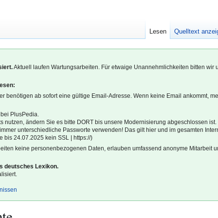
Lesen
Quelltext anze
iert.
Aktuell laufen Wartungsarbeiten. Für etwaige Unannehmlichkeiten bitten wir 
lesen:
r benötigen ab sofort eine gültige Email-Adresse. Wenn keine Email ankommt, m
 bei PlusPedia.
s nutzen, ändern Sie es bitte DORT bis unsere Modernisierung abgeschlossen ist.
l immer unterschiedliche Passworte verwenden! Das gilt hier und im gesamten Inter
 bis 24.07.2025 kein SSL | https://)
beiten keine personenbezogenen Daten, erlauben umfassend anonyme Mitarbeit un
es deutsches Lexikon.
isiert.
gnissen
hte