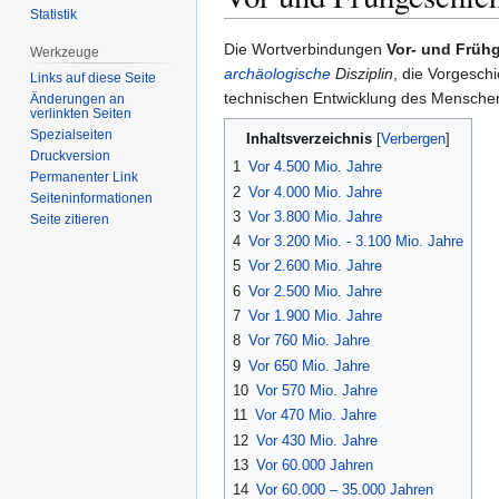
Statistik
Zur
Zur
Die Wortverbindungen
Vor- und Früh
Werkzeuge
Navigation
Suche
archäologische
Disziplin
, die Vorgesch
Links auf diese Seite
springen
springen
technischen Entwicklung des Menschen
Änderungen an
verlinkten Seiten
Spezialseiten
Inhaltsverzeichnis
Druckversion
1
Vor 4.500 Mio. Jahre
Permanenter Link
2
Vor 4.000 Mio. Jahre
Seiten­­informationen
3
Vor 3.800 Mio. Jahre
Seite zitieren
4
Vor 3.200 Mio. - 3.100 Mio. Jahre
5
Vor 2.600 Mio. Jahre
6
Vor 2.500 Mio. Jahre
7
Vor 1.900 Mio. Jahre
8
Vor 760 Mio. Jahre
9
Vor 650 Mio. Jahre
10
Vor 570 Mio. Jahre
11
Vor 470 Mio. Jahre
12
Vor 430 Mio. Jahre
13
Vor 60.000 Jahren
14
Vor 60.000 – 35.000 Jahren