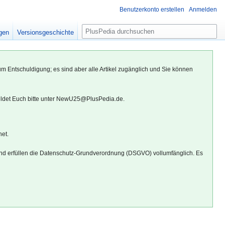
Benutzerkonto erstellen
Anmelden
S
igen
Versionsgeschichte
u
c
h
um Entschuldigung; es sind aber alle Artikel zugänglich und Sie können
e
eldet Euch bitte unter NewU25@PlusPedia.de.
net.
d erfüllen die Datenschutz-Grundverordnung (DSGVO) vollumfänglich. Es