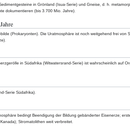
te Sedimentgesteine in Grönland (Isua-Serie) und Gneise, d. h. metamo
hte dokumentieren (bis 3.700 Mio. Jahre).
 Jahre
ilde (Prokaryonten). Die Uratmosphäre ist noch weitgehend frei von Sa
e).
rzgerölle in Südafrika (Witwatersrand-Serie) ist wahrscheinlich auf 
d-Serie Südafrika).
osphäre bedingt Beendigung der Bildung gebänderter Eisenerze; erste
Kanada); Stromatolithen weit verbreitet.