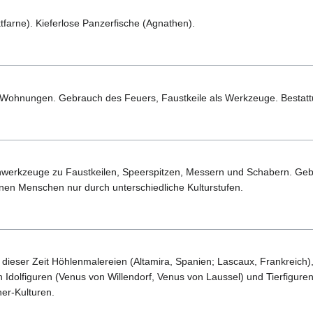
farne). Kieferlose Panzerfische (Agnathen).
Wohnungen. Gebrauch des Feuers, Faustkeile als Werkzeuge. Bestatt
nwerkzeuge zu Faustkeilen, Speerspitzen, Messern und Schabern. G
en Menschen nur durch unterschiedliche Kulturstufen.
dieser Zeit Höhlenmalereien (Altamira, Spanien; Lascaux, Frankreich)
n Idolfiguren (Venus von Willendorf, Venus von Laussel) und Tierfigure
er-Kulturen.