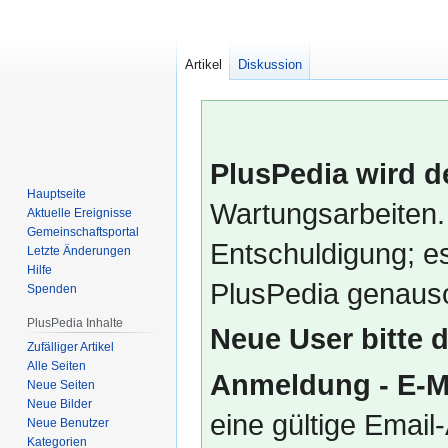
Artikel
Diskussion
PlusPedia wird d
Hauptseite
Wartungsarbeiten.
Aktuelle Ereignisse
Gemeinschafts­portal
Entschuldigung; es
Letzte Änderungen
Hilfe
PlusPedia genauso
Spenden
PlusPedia Inhalte
Neue User bitte 
Zufälliger Artikel
Alle Seiten
Anmeldung - E-M
Neue Seiten
Neue Bilder
eine gültige Emai
Neue Benutzer
Kategorien