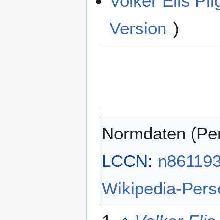
Volker Elis Pi
Version
)
Normdaten (Pe
LCCN
:
n86119
Wikipedia-Per