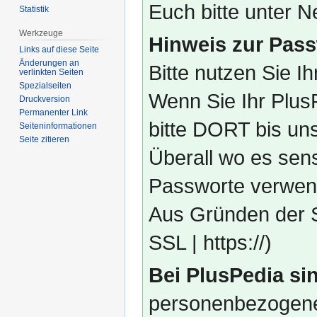
Euch bitte unter
Statistik
Werkzeuge
Hinweis zur Pass
Links auf diese Seite
Änderungen an
Bitte nutzen Sie I
verlinkten Seiten
Spezialseiten
Wenn Sie Ihr Plus
Druckversion
Permanenter Link
bitte DORT bis un
Seiten­­informationen
Seite zitieren
Überall wo es sens
Passworte verwend
Aus Gründen der S
SSL | https://)
Bei PlusPedia sin
personenbezogene