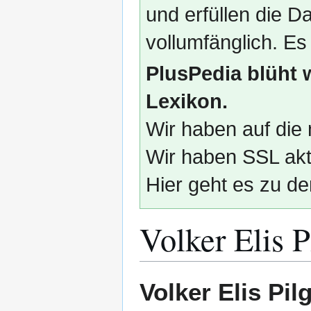
und erfüllen die
vollumfänglich. Es
PlusPedia blüht 
Lexikon.
Wir haben auf die 
Wir haben SSL akti
Hier geht es zu de
Volker Elis P
Zur
Zur
Volker Elis Pil
Navigation
Suche
springen
springen