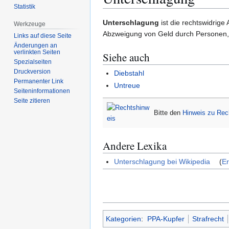
Statistik
Zur
Zur
Unterschlagung
ist die rechtswidrig
Werkzeuge
Navigation
Suche
Abzweigung von Geld durch Personen, d
Links auf diese Seite
springen
springen
Änderungen an
verlinkten Seiten
Siehe auch
Spezialseiten
Druckversion
Diebstahl
Permanenter Link
Untreue
Seiten­­informationen
Seite zitieren
Bitte den
Hinweis zu Re
Andere Lexika
Unterschlagung bei Wikipedia
(
Er
Kategorien
:
PPA-Kupfer
Strafrecht