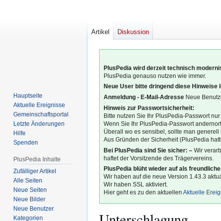
Artikel
Diskussion
PlusPedia wird derzeit technisch modernis
PlusPedia genauso nutzen wie immer.
Neue User bitte dringend diese Hinweise 
Hauptseite
Anmeldung - E-Mail-Adresse
Neue Benutze
Aktuelle Ereignisse
Hinweis zur Passwortsicherheit:
Gemeinschafts­portal
Bitte nutzen Sie Ihr PlusPedia-Passwort nur
Letzte Änderungen
Wenn Sie Ihr PlusPedia-Passwort andernort
Überall wo es sensibel, sollte man generel
Hilfe
Aus Gründen der Sicherheit (PlusPedia hatte
Spenden
Bei PlusPedia sind Sie sicher: –
Wir verar
haftet der Vorsitzende des Trägervereins.
PlusPedia Inhalte
PlusPedia blüht wieder auf als freundlich
Zufälliger Artikel
Wir haben auf die neue Version 1.43.3 aktual
Alle Seiten
Wir haben SSL aktiviert.
Neue Seiten
Hier geht es zu den aktuellen
Aktuelle Erei
Neue Bilder
Neue Benutzer
Unterschlagung
Kategorien