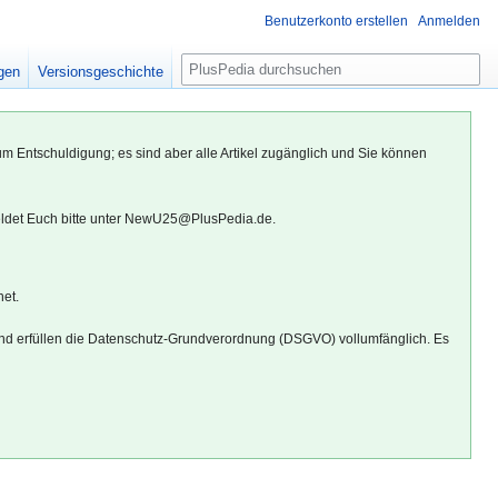
Benutzerkonto erstellen
Anmelden
S
igen
Versionsgeschichte
u
c
h
um Entschuldigung; es sind aber alle Artikel zugänglich und Sie können
e
eldet Euch bitte unter NewU25@PlusPedia.de.
net.
d erfüllen die Datenschutz-Grundverordnung (DSGVO) vollumfänglich. Es