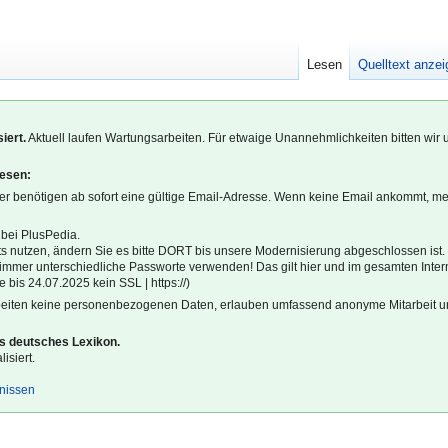
Lesen
Quelltext anze
iert.
Aktuell laufen Wartungsarbeiten. Für etwaige Unannehmlichkeiten bitten wir 
lesen:
r benötigen ab sofort eine gültige Email-Adresse. Wenn keine Email ankommt, m
 bei PlusPedia.
s nutzen, ändern Sie es bitte DORT bis unsere Modernisierung abgeschlossen ist.
l immer unterschiedliche Passworte verwenden! Das gilt hier und im gesamten Inter
 bis 24.07.2025 kein SSL | https://)
beiten keine personenbezogenen Daten, erlauben umfassend anonyme Mitarbeit un
es deutsches Lexikon.
isiert.
gnissen