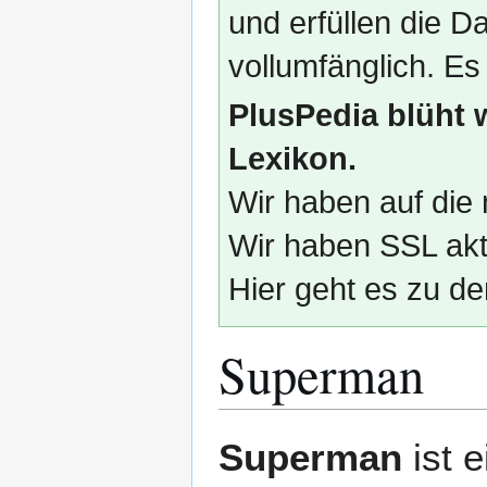
und erfüllen die
vollumfänglich. Es
PlusPedia blüht 
Lexikon.
Wir haben auf die 
Wir haben SSL akti
Hier geht es zu de
Superman
Zur
Zur
Superman
ist e
Navigation
Suche
springen
springen