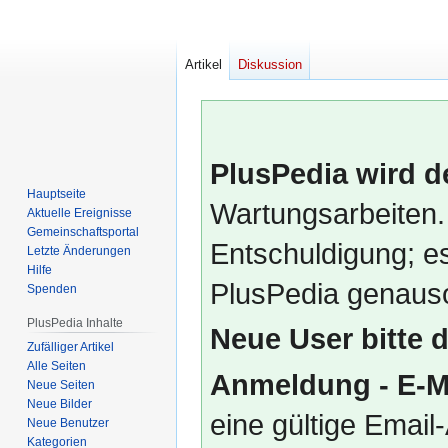
Artikel
Diskussion
PlusPedia wird d
Hauptseite
Wartungsarbeiten.
Aktuelle Ereignisse
Gemeinschafts­portal
Entschuldigung; es
Letzte Änderungen
Hilfe
PlusPedia genauso
Spenden
PlusPedia Inhalte
Neue User bitte 
Zufälliger Artikel
Alle Seiten
Anmeldung - E-M
Neue Seiten
Neue Bilder
eine gültige Emai
Neue Benutzer
Kategorien