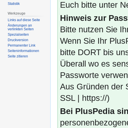
Euch bitte unter
Statistik
Werkzeuge
Hinweis zur Pass
Links auf diese Seite
Änderungen an
Bitte nutzen Sie I
verlinkten Seiten
Spezialseiten
Wenn Sie Ihr Plus
Druckversion
Permanenter Link
bitte DORT bis un
Seiten­­informationen
Seite zitieren
Überall wo es sens
Passworte verwend
Aus Gründen der S
SSL | https://)
Bei PlusPedia sin
personenbezogene