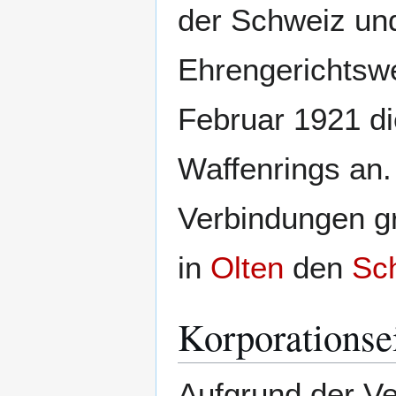
der Schweiz un
Ehrengerichtsw
Februar 1921 d
Waffenrings an
Verbindungen gr
in
Olten
den
Sc
Korporationse
Aufgrund der Ve