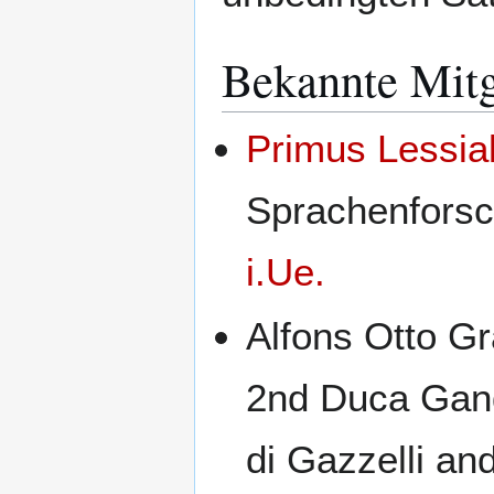
Bekannte Mitg
Primus Lessia
Sprachenforsc
i.Ue.
Alfons Otto G
2nd Duca Gando
di Gazzelli an