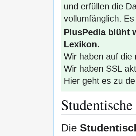
und erfüllen die
vollumfänglich. Es
PlusPedia blüht 
Lexikon.
Wir haben auf die 
Wir haben SSL akti
Hier geht es zu de
Studentische
Zur
Zur
Die
Studentisc
Navigation
Suche
springen
springen