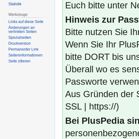
Euch bitte unter
Statistik
Werkzeuge
Hinweis zur Pass
Links auf diese Seite
Änderungen an
Bitte nutzen Sie I
verlinkten Seiten
Spezialseiten
Wenn Sie Ihr Plus
Druckversion
Permanenter Link
bitte DORT bis un
Seiten­­informationen
Seite zitieren
Überall wo es sens
Passworte verwend
Aus Gründen der S
SSL | https://)
Bei PlusPedia sin
personenbezogene