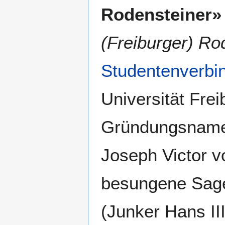
Rodensteiner»
(Freiburger) Ro
Studentenverbi
Universität Frei
Gründungsname 
Joseph Victor v
besungene Sag
(Junker Hans II