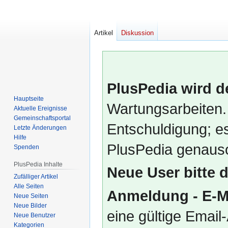
Artikel
Diskussion
PlusPedia wird d
Hauptseite
Wartungsarbeiten.
Aktuelle Ereignisse
Gemeinschafts­portal
Entschuldigung; es
Letzte Änderungen
Hilfe
PlusPedia genauso
Spenden
PlusPedia Inhalte
Neue User bitte 
Zufälliger Artikel
Alle Seiten
Anmeldung - E-M
Neue Seiten
Neue Bilder
eine gültige Emai
Neue Benutzer
Kategorien