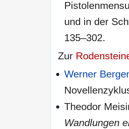
Pistolenmensur
und in der Sc
135–302.
Zur
Rodenstein
Werner Berge
Novellenzyklus
Theodor Meisi
Wandlungen e