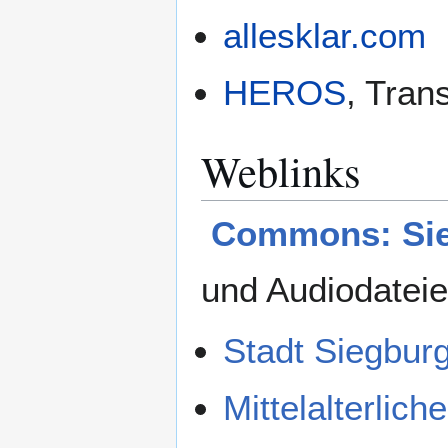
allesklar.com
HEROS
, Tran
Weblinks
Commons: Si
und Audiodatei
Stadt Siegbur
Mittelalterlic