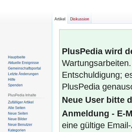
Artikel
Diskussion
PlusPedia wird d
Hauptseite
Wartungsarbeiten.
Aktuelle Ereignisse
Gemeinschafts­portal
Entschuldigung; es
Letzte Änderungen
Hilfe
PlusPedia genauso
Spenden
PlusPedia Inhalte
Neue User bitte 
Zufälliger Artikel
Alle Seiten
Anmeldung - E-M
Neue Seiten
Neue Bilder
eine gültige Emai
Neue Benutzer
Kategorien