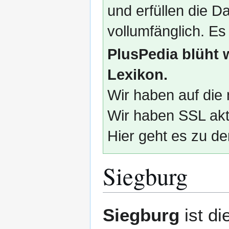
und erfüllen die
vollumfänglich. Es
PlusPedia blüht 
Lexikon.
Wir haben auf die 
Wir haben SSL akti
Hier geht es zu de
Siegburg
Zur
Zur
Siegburg
ist di
Navigation
Suche
springen
springen