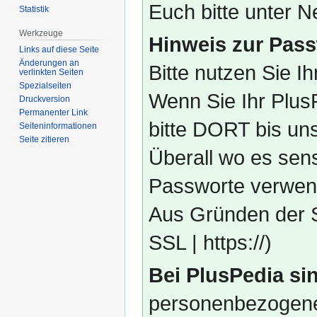
Euch bitte unter
Statistik
Werkzeuge
Hinweis zur Pass
Links auf diese Seite
Änderungen an
Bitte nutzen Sie I
verlinkten Seiten
Spezialseiten
Wenn Sie Ihr Plus
Druckversion
Permanenter Link
bitte DORT bis un
Seiten­­informationen
Seite zitieren
Überall wo es sens
Passworte verwend
Aus Gründen der S
SSL | https://)
Bei PlusPedia sin
personenbezogene