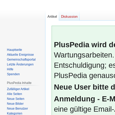
Artikel
Diskussion
PlusPedia wird d
Hauptseite
Wartungsarbeiten.
Aktuelle Ereignisse
Gemeinschafts­portal
Entschuldigung; es
Letzte Änderungen
Hilfe
PlusPedia genauso
Spenden
PlusPedia Inhalte
Neue User bitte 
Zufälliger Artikel
Alle Seiten
Anmeldung - E-M
Neue Seiten
Neue Bilder
eine gültige Emai
Neue Benutzer
Kategorien