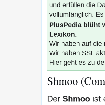
und erfüllen die
vollumfänglich. Es
PlusPedia blüht 
Lexikon.
Wir haben auf die 
Wir haben SSL akti
Hier geht es zu de
Shmoo (Com
Zur
Zur
Der
Shmoo
ist 
Navigation
Suche
springen
springen