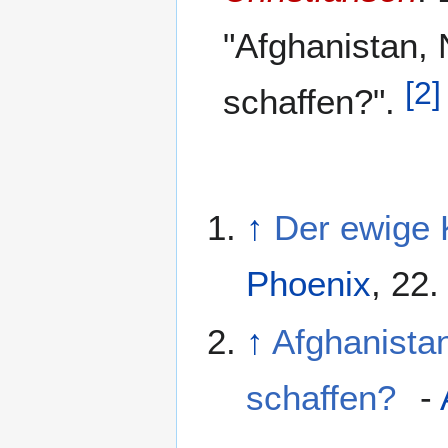
"Afghanistan, 
[
2
]
schaffen?".
↑
Der ewige 
Phoenix
, 22
↑
Afghanistan
schaffen?
-