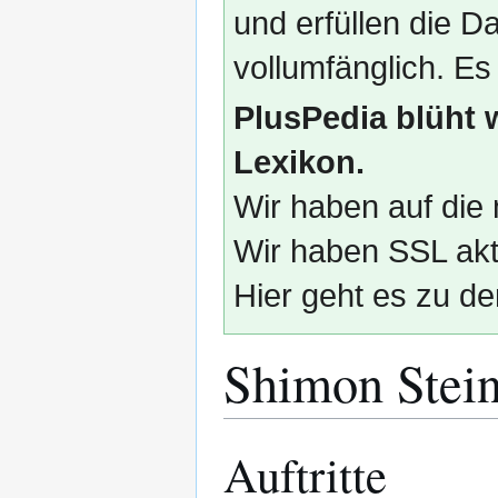
und erfüllen die
vollumfänglich. Es
PlusPedia blüht 
Lexikon.
Wir haben auf die 
Wir haben SSL akti
Hier geht es zu de
Shimon Stei
Auftritte
Zur
Zur
Navigation
Suche