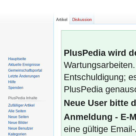
Artikel
Diskussion
PlusPedia wird d
Hauptseite
Wartungsarbeiten.
Aktuelle Ereignisse
Gemeinschafts­portal
Entschuldigung; es
Letzte Änderungen
Hilfe
PlusPedia genauso
Spenden
PlusPedia Inhalte
Neue User bitte 
Zufälliger Artikel
Alle Seiten
Anmeldung - E-M
Neue Seiten
Neue Bilder
eine gültige Emai
Neue Benutzer
Kategorien