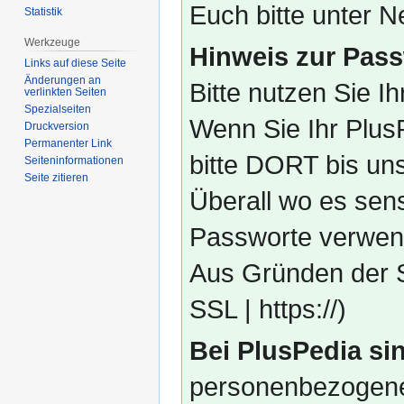
Euch bitte unter
Statistik
Werkzeuge
Hinweis zur Pass
Links auf diese Seite
Änderungen an
Bitte nutzen Sie I
verlinkten Seiten
Spezialseiten
Wenn Sie Ihr Plus
Druckversion
Permanenter Link
bitte DORT bis un
Seiten­­informationen
Seite zitieren
Überall wo es sens
Passworte verwend
Aus Gründen der S
SSL | https://)
Bei PlusPedia sin
personenbezogene