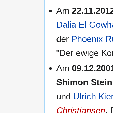
springen
springen
Am
22.11.201
Dalia El Gowh
der
Phoenix R
"Der ewige Kon
Am
09.12.200
Shimon Stein
und
Ulrich Kie
Christiansen
.