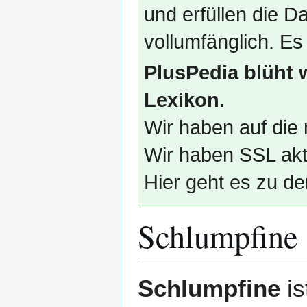
und erfüllen die
vollumfänglich. Es
PlusPedia blüht 
Lexikon.
Wir haben auf die 
Wir haben SSL akti
Hier geht es zu de
Schlumpfine
Zur
Zur
Schlumpfine
is
Navigation
Suche
springen
springen