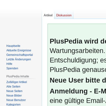
Artikel
Diskussion
PlusPedia wird d
Hauptseite
Wartungsarbeiten.
Aktuelle Ereignisse
Gemeinschafts­portal
Entschuldigung; es
Letzte Änderungen
Hilfe
PlusPedia genauso
Spenden
PlusPedia Inhalte
Neue User bitte 
Zufälliger Artikel
Alle Seiten
Anmeldung - E-M
Neue Seiten
Neue Bilder
eine gültige Emai
Neue Benutzer
Kategorien