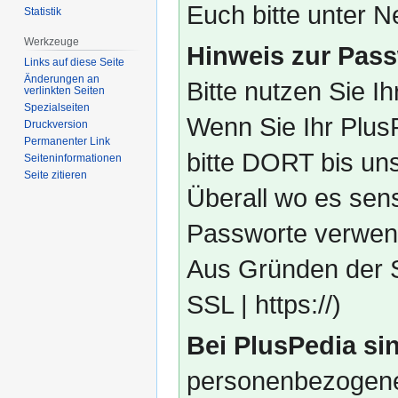
Euch bitte unter
Statistik
Werkzeuge
Hinweis zur Pass
Links auf diese Seite
Änderungen an
Bitte nutzen Sie I
verlinkten Seiten
Spezialseiten
Wenn Sie Ihr Plus
Druckversion
Permanenter Link
bitte DORT bis un
Seiten­­informationen
Seite zitieren
Überall wo es sens
Passworte verwend
Aus Gründen der S
SSL | https://)
Bei PlusPedia sin
personenbezogene