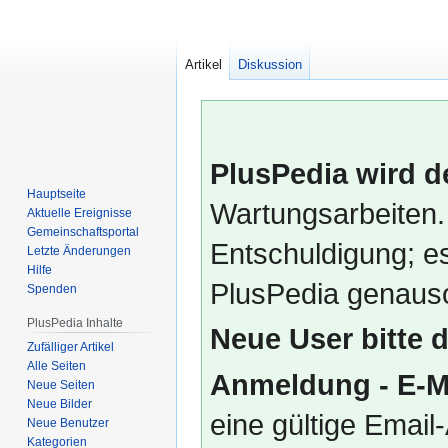
Artikel
Diskussion
PlusPedia wird d
Hauptseite
Wartungsarbeiten.
Aktuelle Ereignisse
Gemeinschafts­portal
Entschuldigung; es
Letzte Änderungen
Hilfe
PlusPedia genauso
Spenden
PlusPedia Inhalte
Neue User bitte 
Zufälliger Artikel
Alle Seiten
Anmeldung - E-M
Neue Seiten
Neue Bilder
eine gültige Emai
Neue Benutzer
Kategorien