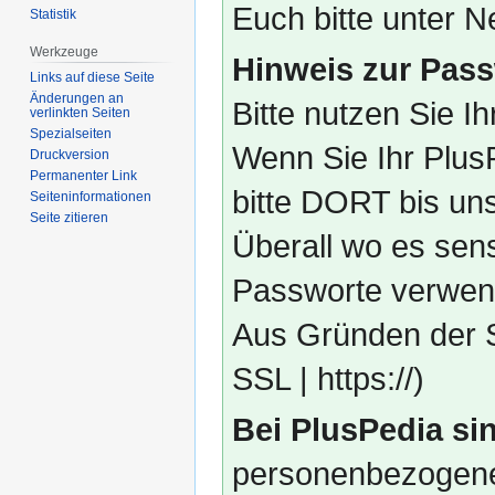
Euch bitte unter
Statistik
Werkzeuge
Hinweis zur Pass
Links auf diese Seite
Änderungen an
Bitte nutzen Sie I
verlinkten Seiten
Spezialseiten
Wenn Sie Ihr Plus
Druckversion
Permanenter Link
bitte DORT bis un
Seiten­­informationen
Seite zitieren
Überall wo es sens
Passworte verwend
Aus Gründen der S
SSL | https://)
Bei PlusPedia sin
personenbezogene