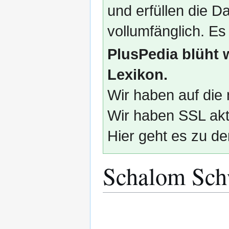
und erfüllen die
vollumfänglich. Es
PlusPedia blüht 
Lexikon.
Wir haben auf die 
Wir haben SSL akti
Hier geht es zu de
Schalom Sch
Zur
Zur
Navigation
Suche
springen
springen