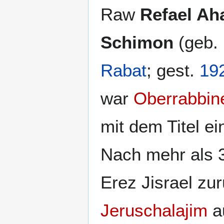
Raw
Refael Ah
Schimon
(geb.
Rabat
; gest.
19
war
Oberrabbin
mit dem Titel e
Nach mehr als 3
Erez Jisrael zur
Jeruschalajim
a