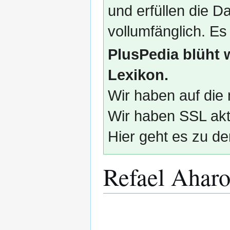
und erfüllen die
vollumfänglich. Es
PlusPedia blüht 
Lexikon.
Wir haben auf die 
Wir haben SSL akti
Hier geht es zu de
Refael Ahar
Zur
Zur
Navigation
Suche
springen
springen