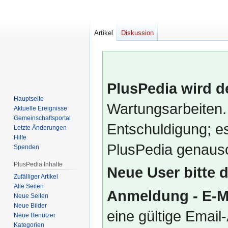
Artikel
Diskussion
PlusPedia wird d
Hauptseite
Wartungsarbeiten.
Aktuelle Ereignisse
Gemeinschafts­portal
Entschuldigung; es
Letzte Änderungen
Hilfe
PlusPedia genauso
Spenden
PlusPedia Inhalte
Neue User bitte 
Zufälliger Artikel
Alle Seiten
Anmeldung - E-M
Neue Seiten
Neue Bilder
eine gültige Emai
Neue Benutzer
Kategorien