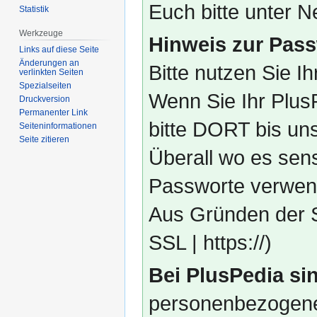
Euch bitte unter
Statistik
Werkzeuge
Hinweis zur Pass
Links auf diese Seite
Änderungen an
Bitte nutzen Sie I
verlinkten Seiten
Spezialseiten
Wenn Sie Ihr Plus
Druckversion
Permanenter Link
bitte DORT bis un
Seiten­­informationen
Seite zitieren
Überall wo es sens
Passworte verwend
Aus Gründen der S
SSL | https://)
Bei PlusPedia sin
personenbezogene