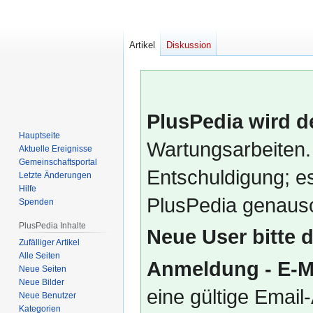
Artikel
Diskussion
PlusPedia wird d
Hauptseite
Wartungsarbeiten.
Aktuelle Ereignisse
Gemeinschafts­portal
Entschuldigung; es
Letzte Änderungen
Hilfe
PlusPedia genauso
Spenden
PlusPedia Inhalte
Neue User bitte 
Zufälliger Artikel
Alle Seiten
Anmeldung - E-M
Neue Seiten
Neue Bilder
eine gültige Emai
Neue Benutzer
Kategorien