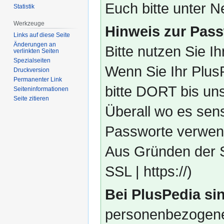
Euch bitte unter
Statistik
Werkzeuge
Hinweis zur Pass
Links auf diese Seite
Änderungen an
Bitte nutzen Sie I
verlinkten Seiten
Spezialseiten
Wenn Sie Ihr Plus
Druckversion
Permanenter Link
bitte DORT bis un
Seiten­­informationen
Seite zitieren
Überall wo es sens
Passworte verwend
Aus Gründen der S
SSL | https://)
Bei PlusPedia sin
personenbezogene