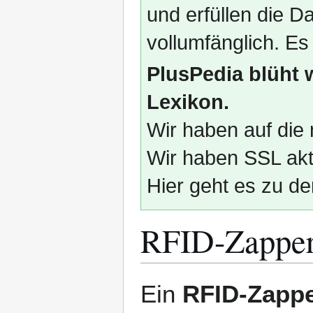
und erfüllen die
vollumfänglich. Es
PlusPedia blüht 
Lexikon.
Wir haben auf die 
Wir haben SSL akti
Hier geht es zu de
RFID-Zappe
Zur
Zur
Ein
RFID-Zapp
Navigation
Suche
springen
springen