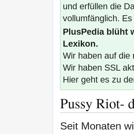
und erfüllen die
vollumfänglich. Es
PlusPedia blüht 
Lexikon.
Wir haben auf die 
Wir haben SSL akti
Hier geht es zu de
Pussy Riot- 
Zur
Zur
Seit Monaten wi
Navigation
Suche
springen
springen