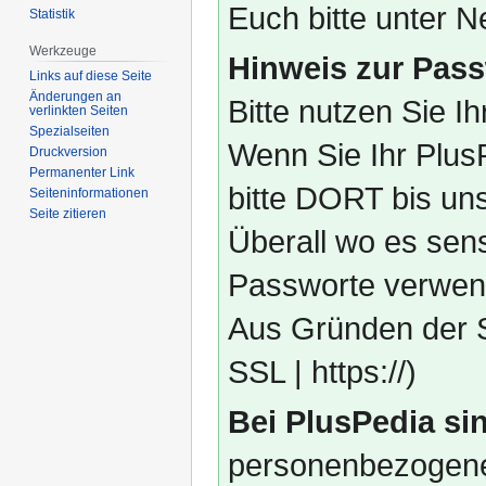
Euch bitte unter
Statistik
Werkzeuge
Hinweis zur Pass
Links auf diese Seite
Änderungen an
Bitte nutzen Sie I
verlinkten Seiten
Spezialseiten
Wenn Sie Ihr Plus
Druckversion
Permanenter Link
bitte DORT bis un
Seiten­­informationen
Seite zitieren
Überall wo es sens
Passworte verwend
Aus Gründen der S
SSL | https://)
Bei PlusPedia sin
personenbezogene