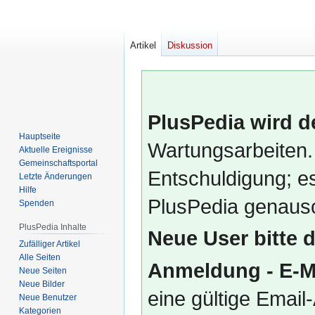
Artikel
Diskussion
PlusPedia wird d
Hauptseite
Wartungsarbeiten.
Aktuelle Ereignisse
Gemeinschafts­portal
Entschuldigung; es
Letzte Änderungen
Hilfe
PlusPedia genauso
Spenden
PlusPedia Inhalte
Neue User bitte 
Zufälliger Artikel
Alle Seiten
Anmeldung - E-M
Neue Seiten
Neue Bilder
eine gültige Emai
Neue Benutzer
Kategorien