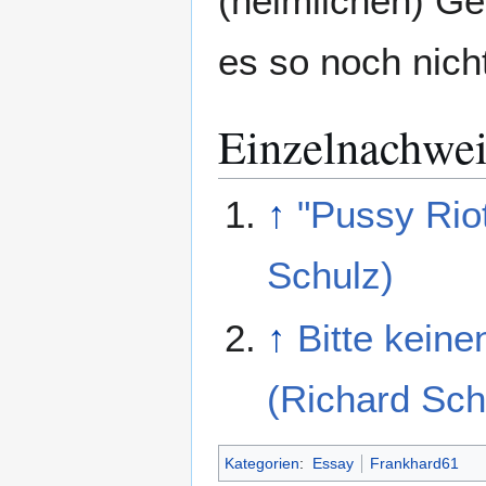
(heimlichen) Geg
es so noch nich
Einzelnachwei
↑
"Pussy Riot
Schulz)
↑
Bitte keine
(Richard Sch
Kategorien
:
Essay
Frankhard61