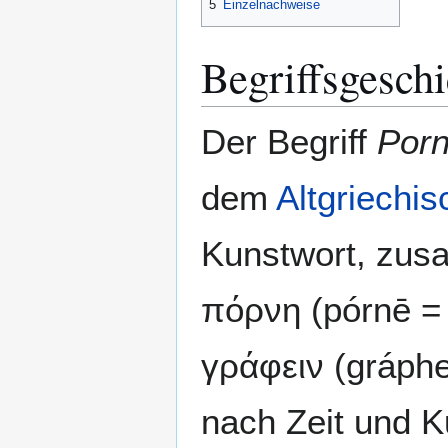
5
Einzelnachweise
Begriffsgeschi
Der Begriff
Porn
dem
Altgriechi
Kunstwort, zus
πόρνη (pórnē = 
γράφειν (gráphe
nach Zeit und Ku