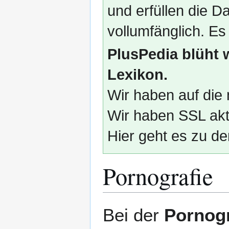
und erfüllen die
vollumfänglich. Es
PlusPedia blüht 
Lexikon.
Wir haben auf die 
Wir haben SSL akti
Hier geht es zu de
Pornografie
Zur
Zur
Bei der
Pornogr
Navigation
Suche
springen
springen