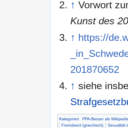
↑
Vorwort zu
Kunst des 20
↑
https://de.
_in_Schwede
201870652
↑
siehe insb
Strafgesetz
Kategorien
:
PPA-Besser als Wikipedi
Fremdwort (griechisch)
Sexualität 