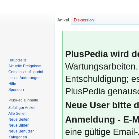
Artikel
Diskussion
PlusPedia wird d
Hauptseite
Wartungsarbeiten.
Aktuelle Ereignisse
Gemeinschafts­portal
Entschuldigung; es
Letzte Änderungen
Hilfe
PlusPedia genauso
Spenden
PlusPedia Inhalte
Neue User bitte 
Zufälliger Artikel
Alle Seiten
Anmeldung - E-M
Neue Seiten
Neue Bilder
eine gültige Emai
Neue Benutzer
Kategorien