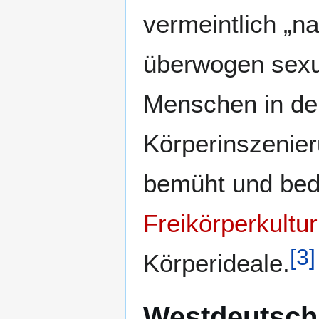
vermeintlich „na
überwogen sexue
Menschen in der
Körperinszenier
bemüht und bedi
Freikörperkultur
[
3
]
Körperideale.
Westdeutsch