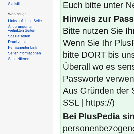
Euch bitte unter
Statistik
Werkzeuge
Hinweis zur Pass
Links auf diese Seite
Änderungen an
Bitte nutzen Sie I
verlinkten Seiten
Spezialseiten
Wenn Sie Ihr Plus
Druckversion
Permanenter Link
bitte DORT bis un
Seiten­­informationen
Seite zitieren
Überall wo es sens
Passworte verwend
Aus Gründen der S
SSL | https://)
Bei PlusPedia sin
personenbezogene