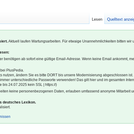
Lesen
Quelltext anze
iert.
Aktuell laufen Wartungsarbeiten. Für etwaige Unannehmlichkeiten bitten wir 
lesen:
r benötigen ab sofort eine gültige Email-Adresse. Wenn keine Email ankommt, m
 bei PlusPedia.
s nutzen, ändern Sie es bitte DORT bis unsere Modernisierung abgeschlossen ist.
l immer unterschiedliche Passworte verwenden! Das gilt hier und im gesamten Inter
 bis 24.07.2025 kein SSL | https://)
beiten keine personenbezogenen Daten, erlauben umfassend anonyme Mitarbeit un
es deutsches Lexikon.
isiert.
gnissen