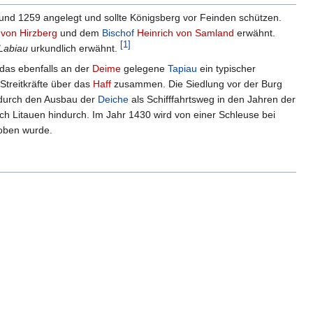
und 1259 angelegt und sollte Königsberg vor Feinden schützen.
von Hirzberg
und dem
Bischof
Heinrich von Samland
erwähnt.
[
1
]
Labiau
urkundlich erwähnt.
das ebenfalls an der
Deime
gelegene
Tapiau
ein typischer
 Streitkräfte über das
Haff
zusammen. Die Siedlung vor der Burg
h durch den Ausbau der
Deiche
als Schifffahrtsweg in den Jahren der
h Litauen hindurch. Im Jahr 1430 wird von einer Schleuse bei
hoben wurde.