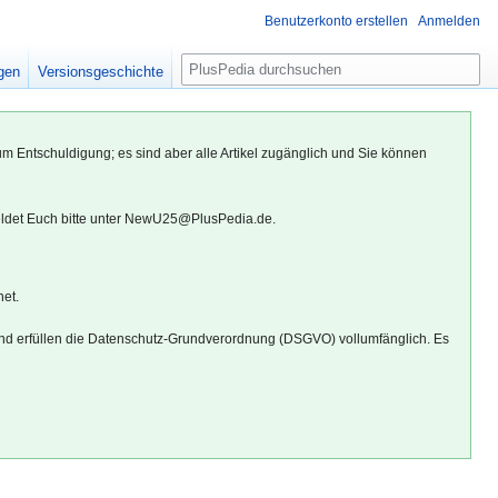
Benutzerkonto erstellen
Anmelden
S
igen
Versionsgeschichte
u
c
h
um Entschuldigung; es sind aber alle Artikel zugänglich und Sie können
e
eldet Euch bitte unter NewU25@PlusPedia.de.
net.
d erfüllen die Datenschutz-Grundverordnung (DSGVO) vollumfänglich. Es