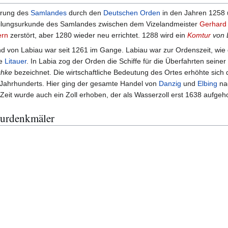
erung des
Samlandes
durch den
Deutschen Orden
in den Jahren 1258 
Teilungsurkunde des Samlandes zwischen dem Vizelandmeister
Gerhard 
ern
zerstört, aber 1280 wieder neu errichtet. 1288 wird ein
Komtur
von 
d von Labiau war seit 1261 im Gange. Labiau war zur Ordenszeit, wie 
ie
Litauer
. In Labia zog der Orden die Schiffe für die Überfahrten seiner
chke
bezeichnet. Die wirtschaftliche Bedeutung des Ortes erhöhte sic
Jahrhunderts. Hier ging der gesamte Handel von
Danzig
und
Elbing
nac
 Zeit wurde auch ein Zoll erhoben, der als Wasserzoll erst 1638 aufge
turdenkmäler