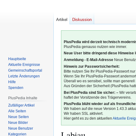
Artikel
Diskussion
PlusPedia wird derzeit technisch modernis
PlusPedia genauso nutzen wie immer.
Neue User bitte dringend diese Hinweise 
Hauptseite
Anmeldung - E-Mail-Adresse
Neue Benutze
Aktuelle Ereignisse
Hinweis zur Passwortsicherheit:
Gemeinschafts­portal
Bitte nutzen Sie Ihr PlusPedia-Passwort nur
Letzte Änderungen
Wenn Sie Ihr PlusPedia-Passwort andernort
Überall wo es sensibel, sollte man generel
Hilfe
Aus Gründen der Sicherheit (PlusPedia hatte
Spenden
Bei PlusPedia sind Sie sicher: –
Wir verar
haftet der Vorsitzende des Trägervereins.
PlusPedia Inhalte
PlusPedia blüht wieder auf als freundlich
Zufälliger Artikel
Wir haben auf die neue Version 1.43.3 aktual
Alle Seiten
Wir haben SSL aktiviert.
Neue Seiten
Hier geht es zu den aktuellen
Aktuelle Erei
Neue Bilder
Neue Benutzer
Labiau
Kategorien