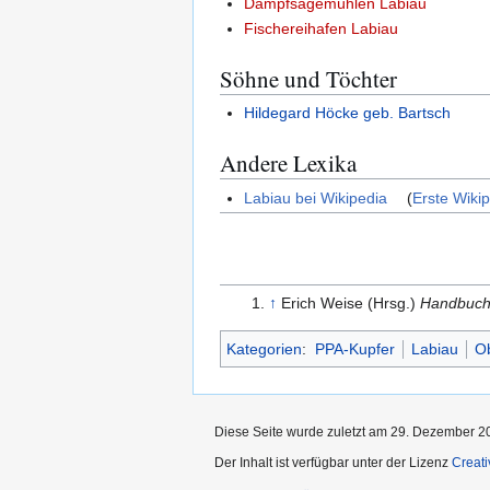
Dampfsägemühlen Labiau
Fischereihafen Labiau
Söhne und Töchter
Hildegard Höcke geb. Bartsch
Andere Lexika
Labiau bei Wikipedia
(
Erste Wiki
↑
Erich Weise (Hrsg.)
Handbuch 
Kategorien
:
PPA-Kupfer
Labiau
Ob
Diese Seite wurde zuletzt am 29. Dezember 2
Der Inhalt ist verfügbar unter der Lizenz
Creat