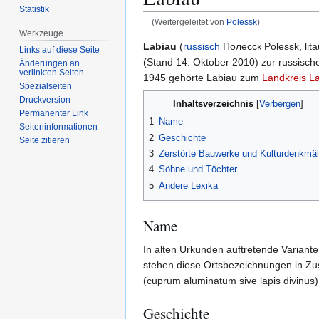
Statistik
(Weitergeleitet von
Polessk
)
Werkzeuge
Zur
Zur
Labiau
(
russisch
Полесск Polessk, lita
Links auf diese Seite
Navigation
Suche
(Stand 14. Oktober 2010) zur russisc
Änderungen an
verlinkten Seiten
springen
springen
1945 gehörte Labiau zum
Landkreis L
Spezialseiten
Druckversion
Inhaltsverzeichnis
Permanenter Link
1
Name
Seiten­­informationen
2
Geschichte
Seite zitieren
3
Zerstörte Bauwerke und Kulturdenkmäl
4
Söhne und Töchter
5
Andere Lexika
Name
In alten Urkunden auftretende Variant
stehen diese Ortsbezeichnungen in Zusa
(cuprum aluminatum sive lapis divinus)
Geschichte