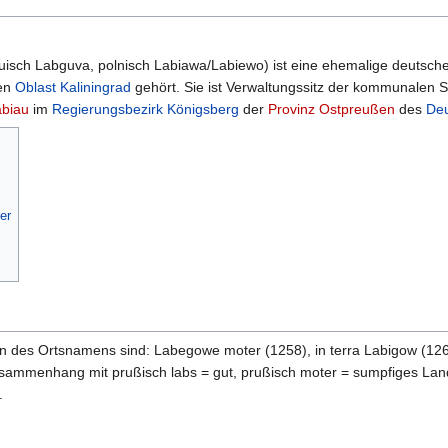
uisch Labguva, polnisch Labiawa/Labiewo) ist eine ehemalige deutsche
hen
Oblast Kaliningrad
gehört. Sie ist Verwaltungssitz der kommunalen S
abiau
im
Regierungsbezirk Königsberg
der
Provinz Ostpreußen
des
Deu
er
en des Ortsnamens sind: Labegowe moter (1258), in terra Labigow (126
mmenhang mit prußisch labs = gut, prußisch moter = sumpfiges Land, Ar
.