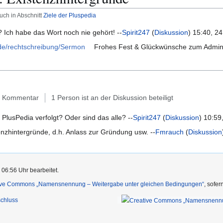
ch in Abschnitt
Ziele der Pluspedia
 Ich habe das Wort noch nie gehört! --
Spirit247
(
Diskussion
) 15:40, 2
de/rechtschreibung/Sermon
Frohes Fest & Glückwünsche zum Admin! 
 Kommentar
1 Person ist an der Diskussion beteiligt
 PlusPedia verfolgt? Oder sind das alle? --
Spirit247
(
Diskussion
) 10:59
enzhintergründe, d.h. Anlass zur Gründung usw. --
Fmrauch
(
Diskussion
 06:56 Uhr bearbeitet.
ive Commons „Namensnennung – Weitergabe unter gleichen Bedingungen“
, sofe
chluss