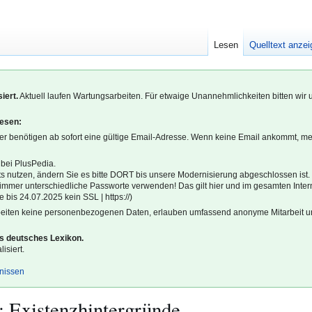
Lesen
Quelltext anze
iert.
Aktuell laufen Wartungsarbeiten. Für etwaige Unannehmlichkeiten bitten wir 
lesen:
r benötigen ab sofort eine gültige Email-Adresse. Wenn keine Email ankommt, m
 bei PlusPedia.
s nutzen, ändern Sie es bitte DORT bis unsere Modernisierung abgeschlossen ist.
l immer unterschiedliche Passworte verwenden! Das gilt hier und im gesamten Inter
 bis 24.07.2025 kein SSL | https://)
beiten keine personenbezogenen Daten, erlauben umfassend anonyme Mitarbeit un
es deutsches Lexikon.
isiert.
gnissen
:
Existenzhintergründe