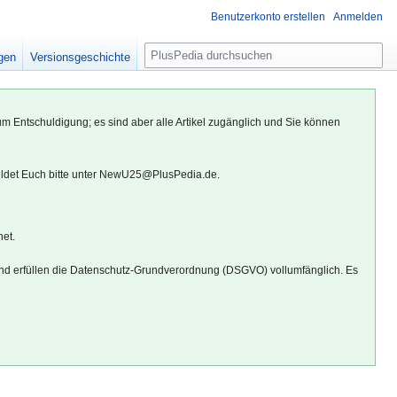
Benutzerkonto erstellen
Anmelden
S
igen
Versionsgeschichte
u
c
h
um Entschuldigung; es sind aber alle Artikel zugänglich und Sie können
e
eldet Euch bitte unter NewU25@PlusPedia.de.
net.
d erfüllen die Datenschutz-Grundverordnung (DSGVO) vollumfänglich. Es