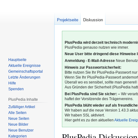
Projektseite
Diskussion
PlusPedia wird derzeit technisch modernis
PlusPedia genauso nutzen wie immer.
Neue User bitte dringend diese Hinweise 
Hauptseite
Anmeldung - E-Mail-Adresse
Neue Benutze
Aktuelle Ereignisse
Hinweis zur Passwortsicherheit:
Gemeinschafts­portal
Bitte nutzen Sie Ihr PlusPedia-Passwort nur
Letzte Änderungen
Wenn Sie Ihr PlusPedia-Passwort andernort
Überall wo es sensibel, sollte man generel
Hilfe
Aus Gründen der Sicherheit (PlusPedia hatte
Spenden
Bei PlusPedia sind Sie sicher: –
Wir verar
haftet der Vorsitzende des Trägervereins.
PlusPedia Inhalte
PlusPedia blüht wieder auf als freundlich
Zufälliger Artikel
Wir haben auf die neue Version 1.43.3 aktual
Alle Seiten
Wir haben SSL aktiviert.
Neue Seiten
Hier geht es zu den aktuellen
Aktuelle Erei
Neue Bilder
Neue Benutzer
PlusPedia Diskussion
Kategorien