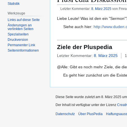
Statistik
Letzter Kommentar:
8. März 2025
von Fmrau
Werkzeuge
Zur
Zur
Liebe Leute! Was ist den ein "Sermon"?
Links auf diese Seite
Navigation
Suche
Änderungen an
Siehe auch hier:
http://www.duden.
verlinkten Seiten
springen
springen
Spezialseiten
Druckversion
Permanenter Link
Ziele der Pluspedia
Seiten­­informationen
Letzter Kommentar:
8. März 2025
1
@Alle: Gibt es noch mehr Ziele, die die
Es geht hier zunächst um die Exist
Diese Seite wurde zuletzt am 8. März 2025 um
Der Inhalt ist verfügbar unter der Lizenz
Creat
Datenschutz
Über PlusPedia
Haftungsauss