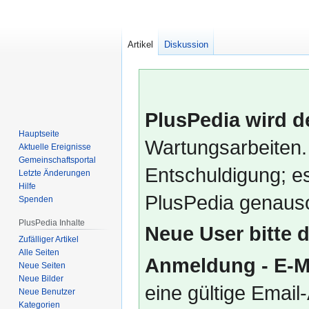
Artikel
Diskussion
PlusPedia wird d
Hauptseite
Wartungsarbeiten.
Aktuelle Ereignisse
Gemeinschafts­portal
Entschuldigung; es
Letzte Änderungen
Hilfe
PlusPedia genauso
Spenden
PlusPedia Inhalte
Neue User bitte 
Zufälliger Artikel
Alle Seiten
Anmeldung - E-M
Neue Seiten
Neue Bilder
eine gültige Emai
Neue Benutzer
Kategorien