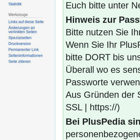
Euch bitte unter
Statistik
Werkzeuge
Hinweis zur Pass
Links auf diese Seite
Änderungen an
Bitte nutzen Sie I
verlinkten Seiten
Spezialseiten
Wenn Sie Ihr Plus
Druckversion
Permanenter Link
bitte DORT bis un
Seiten­­informationen
Seite zitieren
Überall wo es sens
Passworte verwend
Aus Gründen der S
SSL | https://)
Bei PlusPedia sin
personenbezogene