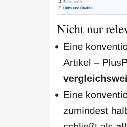
4
Siehe auch
5
Links und Quellen
Nicht nur rele
Eine konventio
Artikel – Plus
vergleichswe
Eine konventio
zumindest hal
schließt als
al