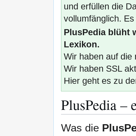
und erfüllen die
vollumfänglich. Es
PlusPedia blüht 
Lexikon.
Wir haben auf die 
Wir haben SSL akti
Hier geht es zu de
PlusPedia – 
Zur
Zur
Was die
PlusPe
Navigation
Suche
springen
springen