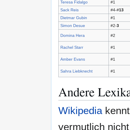
Teresa Fidalgo
#1
Sack Reis
#4-#
13
Dietmar Gubin
#1
Simon Desue
#2-
3
Domina Hera
#2
Rachel Starr
#1
Amber Evans
#1
Sahra Liebknecht
#1
Andere Lexik
Wikipedia
kennt
vermutlich nicht