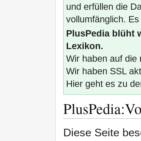
und erfüllen die
vollumfänglich. Es
PlusPedia blüht 
Lexikon.
Wir haben auf die 
Wir haben SSL akti
Hier geht es zu de
PlusPedia
:
Vo
Zur
Zur
Diese Seite bes
Navigation
Suche
springen
springen