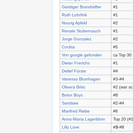
Geistiger Brandstifter
#1
Ruth Lohrfink
#1
Nourig Apfeld
#2
Renate Stubenrauch
#1
Jorge Gonzalez
#2
Cockta
#5
Von google gefunden
ca Top 30
Dieter Frerichs
#1
Detlef Fürste
#4
Vanessa Blumhagen
#3-#4
Olivera Brkic
#2 (war sc
Botox Boys
#8
Sandsee
#2-#4
Manfred Riebe
#6
Anna-Maria Lagerblom
Top 20 (#
Lilly Love
#
3
-#8