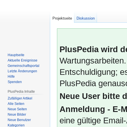
Projektseite
Diskussion
PlusPedia wird d
Hauptseite
Wartungsarbeiten.
Aktuelle Ereignisse
Gemeinschafts­portal
Entschuldigung; es
Letzte Änderungen
Hilfe
PlusPedia genauso
Spenden
PlusPedia Inhalte
Neue User bitte 
Zufälliger Artikel
Alle Seiten
Anmeldung - E-M
Neue Seiten
Neue Bilder
eine gültige Emai
Neue Benutzer
Kategorien