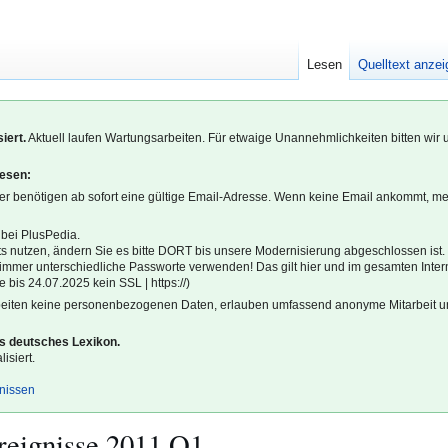
Lesen
Quelltext anze
iert.
Aktuell laufen Wartungsarbeiten. Für etwaige Unannehmlichkeiten bitten wir 
lesen:
r benötigen ab sofort eine gültige Email-Adresse. Wenn keine Email ankommt, m
 bei PlusPedia.
s nutzen, ändern Sie es bitte DORT bis unsere Modernisierung abgeschlossen ist.
l immer unterschiedliche Passworte verwenden! Das gilt hier und im gesamten Inter
 bis 24.07.2025 kein SSL | https://)
beiten keine personenbezogenen Daten, erlauben umfassend anonyme Mitarbeit un
es deutsches Lexikon.
isiert.
gnissen
reignisse 2011 Q1