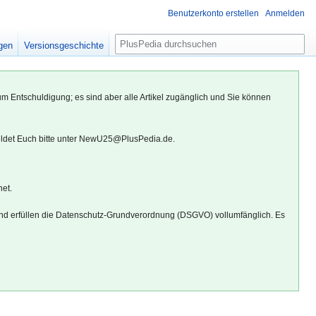
Benutzerkonto erstellen
Anmelden
S
igen
Versionsgeschichte
u
c
h
um Entschuldigung; es sind aber alle Artikel zugänglich und Sie können
e
eldet Euch bitte unter NewU25@PlusPedia.de.
net.
d erfüllen die Datenschutz-Grundverordnung (DSGVO) vollumfänglich. Es