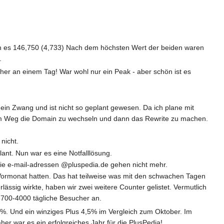
ren es 146,750 (4,733) Nach dem höchsten Wert der beiden waren
.
er an einem Tag! War wohl nur ein Peak - aber schön ist es
 ein Zwang und ist nicht so geplant gewesen. Da ich plane mit
em Weg die Domain zu wechseln und dann das Rewrite zu machen.
nicht.
ant. Nun war es eine Notfalllösung.
Die e-mail-adressen @pluspedia.de gehen nicht mehr.
Vormonat hatten. Das hat teilweise was mit den schwachen Tagen
sig wirkte, haben wir zwei weitere Counter gelistet. Vermutlich
3700-4000 tägliche Besucher an.
,3%. Und ein winziges Plus 4,5% im Vergleich zum Oktober. Im
war es ein erfolgreiches Jahr für die PlusPedia!