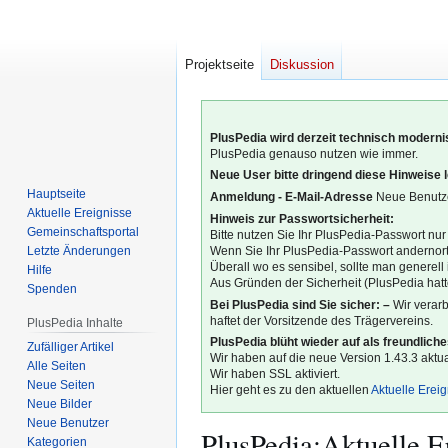
Projektseite
Diskussion
PlusPedia wird derzeit technisch modernis
PlusPedia genauso nutzen wie immer.
Neue User bitte dringend diese Hinweise 
Hauptseite
Anmeldung - E-Mail-Adresse
Neue Benutze
Aktuelle Ereignisse
Hinweis zur Passwortsicherheit:
Gemeinschafts­portal
Bitte nutzen Sie Ihr PlusPedia-Passwort nur
Letzte Änderungen
Wenn Sie Ihr PlusPedia-Passwort andernort
Überall wo es sensibel, sollte man generel
Hilfe
Aus Gründen der Sicherheit (PlusPedia hatte
Spenden
Bei PlusPedia sind Sie sicher: –
Wir verar
haftet der Vorsitzende des Trägervereins.
PlusPedia Inhalte
PlusPedia blüht wieder auf als freundlich
Zufälliger Artikel
Wir haben auf die neue Version 1.43.3 aktual
Alle Seiten
Wir haben SSL aktiviert.
Neue Seiten
Hier geht es zu den aktuellen
Aktuelle Erei
Neue Bilder
Neue Benutzer
PlusPedia
:
Aktuelle E
Kategorien