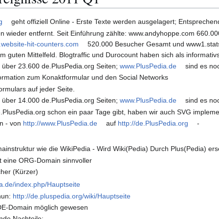
g
geht offiziell Online - Erste Texte werden ausgelagert; Entsprechen
en wieder entfernt. Seit Einführung zählte: www.andyhoppe.com 660
.website-hit-counters.com
520.000 Besucher Gesamt und www1.stats4
m guten Mittelfeld. Blogtraffic und Durocount haben sich als informativ
über 23.600 de.PlusPedia.org Seiten;
www.PlusPedia.de
sind es no
formation zum Konaktformular und den Social Networks
rmulars auf jeder Seite.
über 14.000 de.PlusPedia.org Seiten;
www.PlusPedia.de
sind es no
PlusPedia.org schon ein paar Tage gibt, haben wir auch SVG implemen
n - von
http://www.PlusPedia.de
auf
http://de.PlusPedia.org
-
instruktur wie die WikiPedia - Wird Wiki(Pedia) Durch Plus(Pedia) erse
st eine ORG-Domain sinnvoller
her (Kürzer)
a.de/index.php/Hauptseite
nun:
http://de.pluspedia.org/wiki/Hauptseite
 DE-Domain möglich gewesen
de Nachteile: