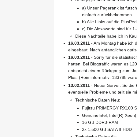
a) Unser Pagerank ist futsc
einfach zurückbekommen.
b) Alle Links auf die PlusP
c) Die Alexawerte sind für 
Diese Nachteile habe ich in Kau
16.03.2011
- Am Montag habe ich di
eingebaut. Nach anfänglichen optis
16.03.2011
- Sorry für die statisti
hatten. Bei Blogtraffic waren es 1
entspricht einem Rückgang zum Jan
Plus. (Rein informativ: 133788 war
13.02.2011
- Neuer Server: So die 
eventuelle Probleme und teilt sie mi
Technische Daten Neu:
Fujitsu PRIMERGY RX100 S
GenuineIntel, Intel(R) Xe
16 GB DDR3-RAM
2x 1.500 GB SATA II-HDD
Technische Daten Alt: