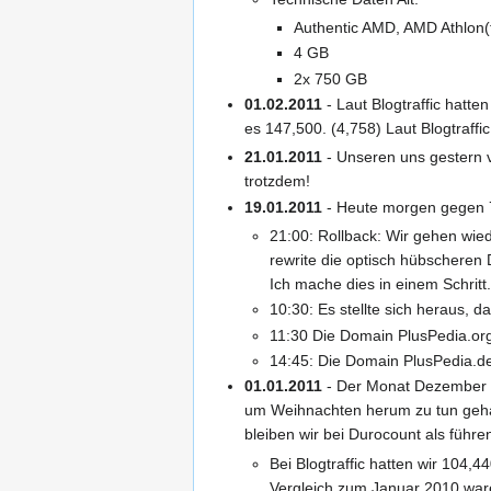
Authentic AMD, AMD Athlon(
4 GB
2x 750 GB
01.02.2011
- Laut Blogtraffic hatt
es 147,500. (4,758) Laut Blogtraff
21.01.2011
- Unseren uns gestern v
trotzdem!
19.01.2011
- Heute morgen gegen 7
21:00: Rollback: Wir gehen wied
rewrite die optisch hübschere
Ich mache dies in einem Schritt
10:30: Es stellte sich heraus, d
11:30 Die Domain PlusPedia.org
14:45: Die Domain PlusPedia.de
01.01.2011
- Der Monat Dezember w
um Weihnachten herum zu tun gehabt
bleiben wir bei Durocount als führ
Bei Blogtraffic hatten wir 104,
Vergleich zum Januar 2010 war