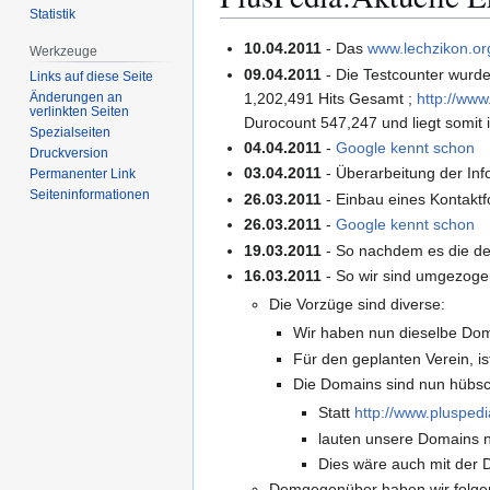
Statistik
Zur
Zur
10.04.2011
- Das
www.lechzikon.or
Werkzeuge
Navigation
Suche
09.04.2011
- Die Testcounter wurd
Links auf diese Seite
springen
springen
1,202,491 Hits Gesamt ;
http://www
Änderungen an
verlinkten Seiten
Durocount 547,247 und liegt somit i
Spezialseiten
04.04.2011
-
Google kennt schon
Druckversion
03.04.2011
- Überarbeitung der In
Permanenter Link
Seiten­­informationen
26.03.2011
- Einbau eines Kontaktfo
26.03.2011
-
Google kennt schon
19.03.2011
- So nachdem es die de.
16.03.2011
- So wir sind umgezoge
Die Vorzüge sind diverse:
Wir haben nun dieselbe Doma
Für den geplanten Verein, i
Die Domains sind nun hübsc
Statt
http://www.pluspedi
lauten unsere Domains 
Dies wäre auch mit der
Demgegenüber haben wir folgen