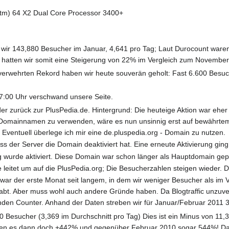
tm) 64 X2 Dual Core Processor 3400+
en wir 143,880 Besucher im Januar, 4,641 pro Tag; Laut Durocount wa
ic hatten wir somit eine Steigerung von 22% im Vergleich zum November
erwehrten Rekord haben wir heute souverän geholt: Fast 6.600 Besuch
:00 Uhr verschwand unsere Seite.
er zurück zur PlusPedia.de. Hintergrund: Die heuteige Aktion war eher
n Domainnamen zu verwenden, wäre es nun unsinnig erst auf bewährt
. Eventuell überlege ich mir eine de.pluspedia.org - Domain zu nutzen.
ass der Server die Domain deaktiviert hat. Eine erneute Aktivierung ging 
 wurde aktiviert. Diese Domain war schon länger als Hauptdomain gepl
 leitet um auf die PlusPedia.org; Die Besucherzahlen steigen wieder. 
ar der erste Monat seit langem, in dem wir weniger Besucher als im 
. Aber muss wohl auch andere Gründe haben. Da Blogtraffic unzuverläs
enden Counter. Anhand der Daten streben wir für Januar/Februar 2011 
440 Besucher (3,369 im Durchschnitt pro Tag) Dies ist ein Minus von 11
en es dann doch +442% und gegenüber Februar 2010 sogar 544%! Daher 