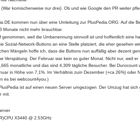
h (War komischerweise nur drei). Ob und wie Google den PR weiter pfle
edia.DE kommen nun über eine Umleitung zur PlusPedia.ORG. Auf die B
1-3 Monate nicht mehr brauchbar.
f genommen, weil die Umbenennung sinnvoll ist und hoffentlich eine ha
e Sozial-Network-Buttons an eine Stelle platziert, die eher gesehen wi
chen Mängeln hoffe ich, dass die Buttons nun auffällig aber dezent gen
sche Verspätung. Der Februar war kein so guter Monat. Nicht nur, weil 
20,665 monatliche und das sind 4,309 tägliche Besucher. Bei Durocoun
uar in Höhe von 7,1%. Im Verhältnis zum Dezember (+ca 26%) oder N
en es bei webcount4you.)
PlusPedia ist auf einen neuen Server umgezogen. Der Umzug hat sich g
r mit.
erver
on(R)CPU X3440 @ 2.53GHz