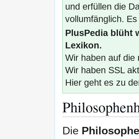
und erfüllen die
vollumfänglich. Es
PlusPedia blüht 
Lexikon.
Wir haben auf die 
Wir haben SSL akti
Hier geht es zu de
Philosophenh
Zur
Zur
Die
Philosophe
Navigation
Suche
springen
springen