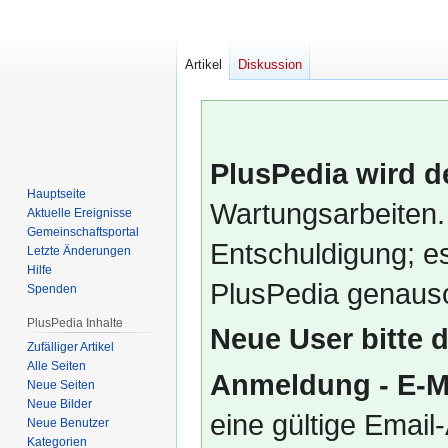
Artikel
Diskussion
PlusPedia wird d
Hauptseite
Wartungsarbeiten.
Aktuelle Ereignisse
Gemeinschafts­portal
Entschuldigung; es
Letzte Änderungen
Hilfe
PlusPedia genauso
Spenden
PlusPedia Inhalte
Neue User bitte 
Zufälliger Artikel
Alle Seiten
Anmeldung - E-M
Neue Seiten
Neue Bilder
eine gültige Emai
Neue Benutzer
Kategorien