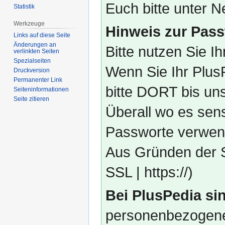
Euch bitte unter
Statistik
Werkzeuge
Hinweis zur Pass
Links auf diese Seite
Änderungen an
Bitte nutzen Sie I
verlinkten Seiten
Spezialseiten
Wenn Sie Ihr Plus
Druckversion
Permanenter Link
bitte DORT bis un
Seiten­­informationen
Seite zitieren
Überall wo es sens
Passworte verwend
Aus Gründen der S
SSL | https://)
Bei PlusPedia sin
personenbezogene