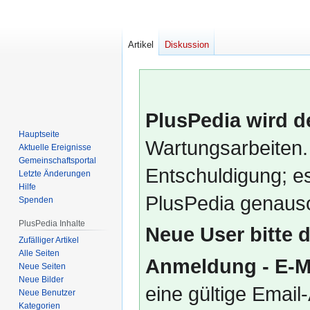
Artikel
Diskussion
PlusPedia wird d
Hauptseite
Wartungsarbeiten.
Aktuelle Ereignisse
Gemeinschafts­portal
Entschuldigung; es
Letzte Änderungen
Hilfe
PlusPedia genauso
Spenden
PlusPedia Inhalte
Neue User bitte 
Zufälliger Artikel
Alle Seiten
Anmeldung - E-M
Neue Seiten
Neue Bilder
eine gültige Emai
Neue Benutzer
Kategorien