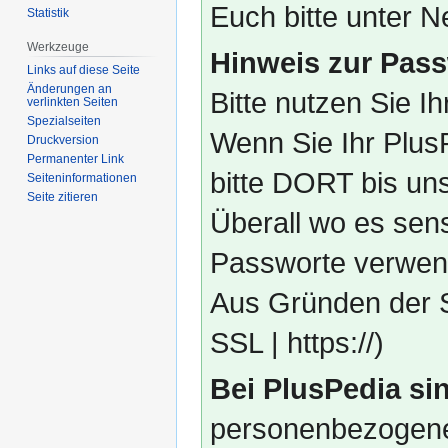
Euch bitte unter
Statistik
Werkzeuge
Hinweis zur Pass
Links auf diese Seite
Änderungen an
Bitte nutzen Sie I
verlinkten Seiten
Spezialseiten
Wenn Sie Ihr Plus
Druckversion
Permanenter Link
bitte DORT bis un
Seiten­­informationen
Seite zitieren
Überall wo es sens
Passworte verwend
Aus Gründen der S
SSL | https://)
Bei PlusPedia sin
personenbezogene