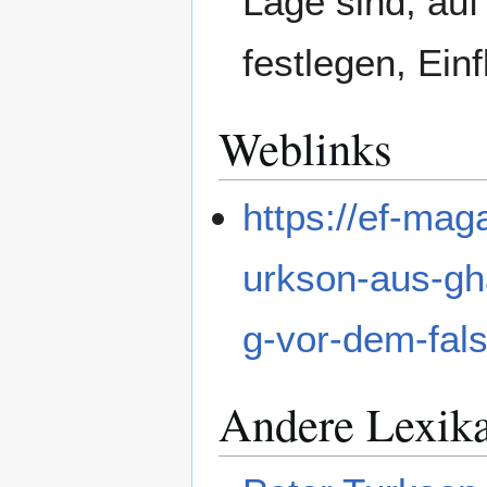
Lage sind, au
festlegen, Ein
Weblinks
https://ef-mag
urkson-aus-g
g-vor-dem-fal
Andere Lexik