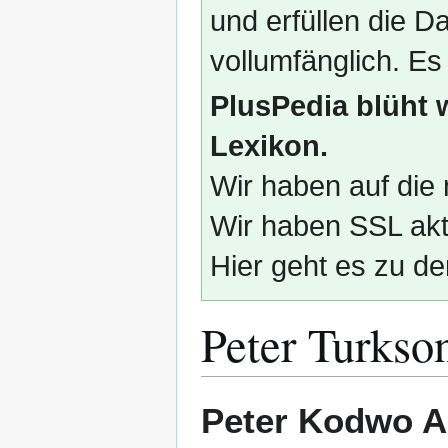
und erfüllen die
vollumfänglich. Es
PlusPedia blüht 
Lexikon.
Wir haben auf die 
Wir haben SSL akti
Hier geht es zu de
Peter Turkso
Zur
Zur
Peter Kodwo A
Navigation
Suche
springen
springen