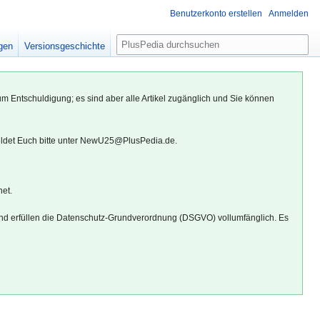
Benutzerkonto erstellen
Anmelden
S
igen
Versionsgeschichte
u
c
h
um Entschuldigung; es sind aber alle Artikel zugänglich und Sie können
e
eldet Euch bitte unter NewU25@PlusPedia.de.
net.
d erfüllen die Datenschutz-Grundverordnung (DSGVO) vollumfänglich. Es