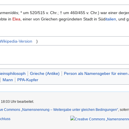
rmenídēs; * um 520/515 v. Chr.; † um 460/455 v. Chr.) war einer derj
ebte in
Elea
, einer von Griechen gegründeten Stadt in Süd
italien
, und g
 Wikipedia-Version
)
einsphilosoph
Grieche (Antike)
Person als Namensgeber für einen 
Mann
PPA-Kupfer
 18:03 Uhr bearbeitet.
ive Commons „Namensnennung – Weitergabe unter gleichen Bedingungen“
, sofe
chluss