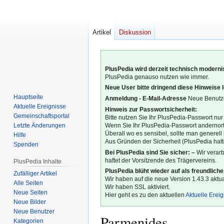
Artikel
Diskussion
PlusPedia wird derzeit technisch modernis
PlusPedia genauso nutzen wie immer.
Neue User bitte dringend diese Hinweise 
Hauptseite
Anmeldung - E-Mail-Adresse
Neue Benutze
Aktuelle Ereignisse
Hinweis zur Passwortsicherheit:
Gemeinschafts­portal
Bitte nutzen Sie Ihr PlusPedia-Passwort nur
Letzte Änderungen
Wenn Sie Ihr PlusPedia-Passwort andernort
Überall wo es sensibel, sollte man generel
Hilfe
Aus Gründen der Sicherheit (PlusPedia hatte
Spenden
Bei PlusPedia sind Sie sicher: –
Wir verar
haftet der Vorsitzende des Trägervereins.
PlusPedia Inhalte
PlusPedia blüht wieder auf als freundlich
Zufälliger Artikel
Wir haben auf die neue Version 1.43.3 aktual
Alle Seiten
Wir haben SSL aktiviert.
Neue Seiten
Hier geht es zu den aktuellen
Aktuelle Erei
Neue Bilder
Neue Benutzer
Parmenides
Kategorien