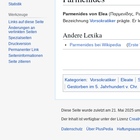
Statistik
Zur
Zur
Parmenides von Elea
(Παρμενίδης, Pa
Werkzeuge
Navigation
Suche
Bezeichnung
Vorsokratiker
prägte. Er l
Links auf diese Seite
springen
springen
Änderungen an
verlinkten Seiten
Andere Lexika
Spezialseiten
Druckversion
Parmenides bei Wikipedia
(
Erste
Permanenter Link
Seiten­­informationen
Seite zitieren
Kategorien
:
Vorsokratiker
Eleate
S
Gestorben im 5. Jahrhundert v. Chr.
Diese Seite wurde zuletzt am 21. Mai 2025 um
Der Inhalt ist verfügbar unter der Lizenz
Creat
Datenschutz
Über PlusPedia
Haftungsauss