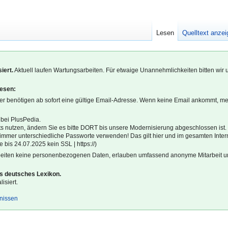
Lesen
Quelltext anze
iert.
Aktuell laufen Wartungsarbeiten. Für etwaige Unannehmlichkeiten bitten wir 
lesen:
r benötigen ab sofort eine gültige Email-Adresse. Wenn keine Email ankommt, m
 bei PlusPedia.
s nutzen, ändern Sie es bitte DORT bis unsere Modernisierung abgeschlossen ist.
l immer unterschiedliche Passworte verwenden! Das gilt hier und im gesamten Inter
 bis 24.07.2025 kein SSL | https://)
beiten keine personenbezogenen Daten, erlauben umfassend anonyme Mitarbeit un
es deutsches Lexikon.
isiert.
gnissen