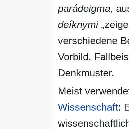
parádeigma
, a
deíknymi
„zeige
verschiedene Be
Vorbild, Fallbei
Denkmuster.
Meist verwende
Wissenschaft
: 
wissenschaftlic