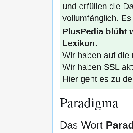
und erfüllen die
vollumfänglich. Es
PlusPedia blüht 
Lexikon.
Wir haben auf die 
Wir haben SSL akti
Hier geht es zu de
Paradigma
Zur
Zur
Das Wort
Para
Navigation
Suche
springen
springen