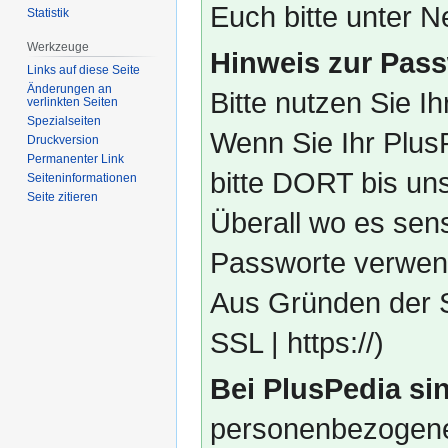
Euch bitte unter
Statistik
Werkzeuge
Hinweis zur Pass
Links auf diese Seite
Änderungen an
Bitte nutzen Sie I
verlinkten Seiten
Spezialseiten
Wenn Sie Ihr Plus
Druckversion
Permanenter Link
bitte DORT bis un
Seiten­­informationen
Seite zitieren
Überall wo es sens
Passworte verwend
Aus Gründen der S
SSL | https://)
Bei PlusPedia sin
personenbezogene