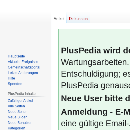
Artikel
Diskussion
PlusPedia wird d
Hauptseite
Wartungsarbeiten.
Aktuelle Ereignisse
Gemeinschafts­portal
Entschuldigung; es
Letzte Änderungen
Hilfe
PlusPedia genauso
Spenden
PlusPedia Inhalte
Neue User bitte 
Zufälliger Artikel
Alle Seiten
Anmeldung - E-M
Neue Seiten
Neue Bilder
eine gültige Emai
Neue Benutzer
Kategorien