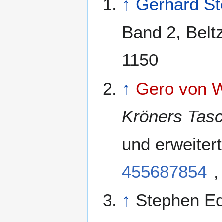
↑
Gerhard St
Band 2, Belt
1150
↑
Gero von W
Kröners Tas
und erweitert
455687854
,
↑
Stephen Ed