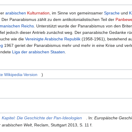
ner
arabischen
Kulturnation
, im Sinne von gemeinsamer
Sprache
und
K
Der Panarabismus zählt zu dem antikolonialistischen Teil der
Panbew
manischen Reichs
. Unterstützt wurde der Panarabismus von den Brit
el jedoch dieser Antrieb zunächst weg. Der panarabische Gedanke rück
suche wie die
Vereinigte Arabische Republik
(1958-1961), bestehend a
eg
1967 geriet der Panarabismus mehr und mehr in eine Krise und ve
ründete
Liga der arabischen Staaten
.
te Wikipedia-Version
)
 Kapitel: Die Geschichte der Pan-Ideologien
. In:
Europäische Geschi
r arabischen Welt
, Reclam, Stuttgart 2013, S. 11 f.