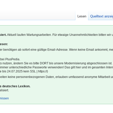
Lesen
Quelltext anze
iert.
Aktuell laufen Wartungsarbeiten. Für etwaige Unannehmlichkeiten bitten wir 
lesen:
r benötigen ab sofort eine gültige Email-Adresse. Wenn keine Email ankommt, m
 bei PlusPedia.
s nutzen, ändern Sie es bitte DORT bis unsere Modernisierung abgeschlossen ist.
l immer unterschiedliche Passworte verwenden! Das gilt hier und im gesamten Inter
 bis 24.07.2025 kein SSL | https://)
beiten keine personenbezogenen Daten, erlauben umfassend anonyme Mitarbeit un
es deutsches Lexikon.
isiert.
gnissen