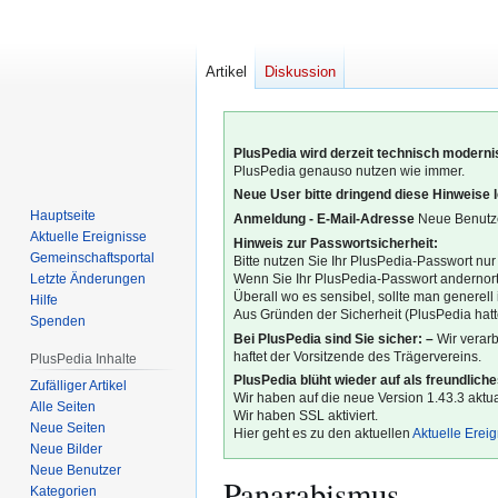
Artikel
Diskussion
PlusPedia wird derzeit technisch modernis
PlusPedia genauso nutzen wie immer.
Neue User bitte dringend diese Hinweise 
Hauptseite
Anmeldung - E-Mail-Adresse
Neue Benutze
Aktuelle Ereignisse
Hinweis zur Passwortsicherheit:
Gemeinschafts­portal
Bitte nutzen Sie Ihr PlusPedia-Passwort nur
Letzte Änderungen
Wenn Sie Ihr PlusPedia-Passwort andernort
Überall wo es sensibel, sollte man generel
Hilfe
Aus Gründen der Sicherheit (PlusPedia hatte
Spenden
Bei PlusPedia sind Sie sicher: –
Wir verar
haftet der Vorsitzende des Trägervereins.
PlusPedia Inhalte
PlusPedia blüht wieder auf als freundlich
Zufälliger Artikel
Wir haben auf die neue Version 1.43.3 aktual
Alle Seiten
Wir haben SSL aktiviert.
Neue Seiten
Hier geht es zu den aktuellen
Aktuelle Erei
Neue Bilder
Neue Benutzer
Panarabismus
Kategorien