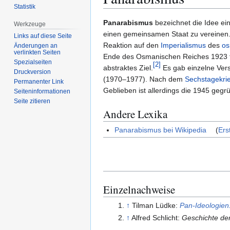
Statistik
Zur
Zur
Panarabismus
bezeichnet die Idee ei
Werkzeuge
Navigation
Suche
einen gemeinsamen Staat zu vereinen. 
Links auf diese Seite
springen
springen
Reaktion auf den
Imperialismus
des
os
Änderungen an
verlinkten Seiten
Ende des Osmanischen Reiches 1923 fi
Spezialseiten
[
2
]
abstraktes Ziel.
Es gab einzelne Ver
Druckversion
(1970–1977). Nach dem
Sechstagekri
Permanenter Link
Geblieben ist allerdings die 1945 geg
Seiten­­informationen
Seite zitieren
Andere Lexika
Panarabismus bei Wikipedia
(
Ers
Einzelnachweise
↑
Tilman Lüdke:
Pan-Ideologien.
↑
Alfred Schlicht:
Geschichte de