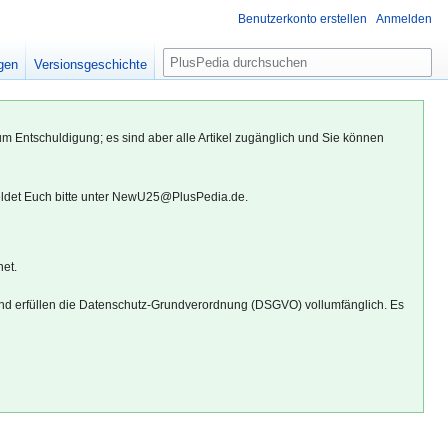
Benutzerkonto erstellen
Anmelden
S
igen
Versionsgeschichte
u
c
h
um Entschuldigung; es sind aber alle Artikel zugänglich und Sie können
e
eldet Euch bitte unter NewU25@PlusPedia.de.
net.
d erfüllen die Datenschutz-Grundverordnung (DSGVO) vollumfänglich. Es