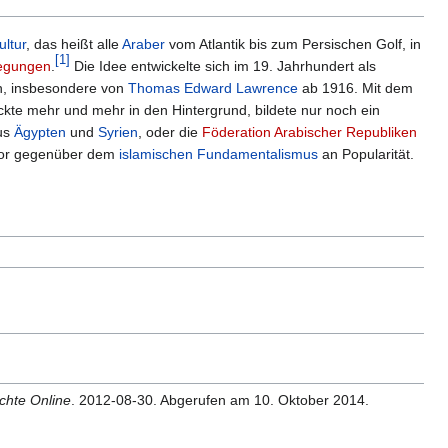
ultur
, das heißt alle
Araber
vom Atlantik bis zum Persischen Golf, in
[
1
]
egungen
.
Die Idee entwickelte sich im 19. Jahrhundert als
en, insbesondere von
Thomas Edward Lawrence
ab 1916. Mit dem
te mehr und mehr in den Hintergrund, bildete nur noch ein
us
Ägypten
und
Syrien
, oder die
Föderation Arabischer Republiken
rlor gegenüber dem
islamischen Fundamentalismus
an Popularität.
chte Online
.
2012-08-30
. Abgerufen am
10. Oktober 2014
.